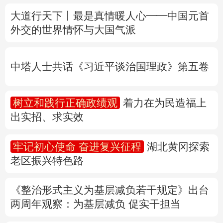
中塔人士共话《习近平谈治国理政》第五卷
多语种频道
树立和践行正确政绩观
着力在为民造福上
English
Español
Français
عربى
出实招、求实效
Русский язык
日本語
한국어
牢记初心使命 奋进复兴征程
湖北黄冈探索
Deutsch
Português
老区振兴特色路
《整治形式主义为基层减负若干规定》出台
两周年
观察
：为基层减负 促实干担当
权威快报丨前7个月我国货物贸易进出口超
30万亿元
31省份上半年外贸成绩单出炉 见证产业提