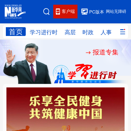
客户端
网站无障碍
PC版本
首页
网站地图
学习进行时
高层
时政
人事
国际
报道专集
学习进行时
高层
时政
人事
国际
财经
网评
港澳
台湾
思客智库
全球连线
教育
科技
科创
量子
体育
文化
书画
健康
军事
乐享全民健身 共筑健康
厚植营商沃土推动东北
访谈
视频
图片
政务