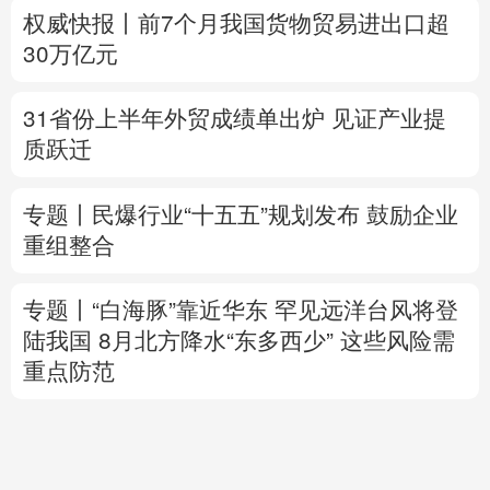
质跃迁
专题丨
民爆行业“十五五”规划发布 鼓励企业
重组整合
专题丨
“白海豚”靠近华东
罕见远洋台风将登
陆我国
8月北方降水“东多西少” 这些风险需
重点防范
美将对多晶硅衍生品加征关税 引入最低进口
价机制
专题丨
伊拟禁敌对方通行霍尔木兹海峡 重罚
违规者
伊媒：格什姆岛附近爆炸声系打
击“敌对目标”所致