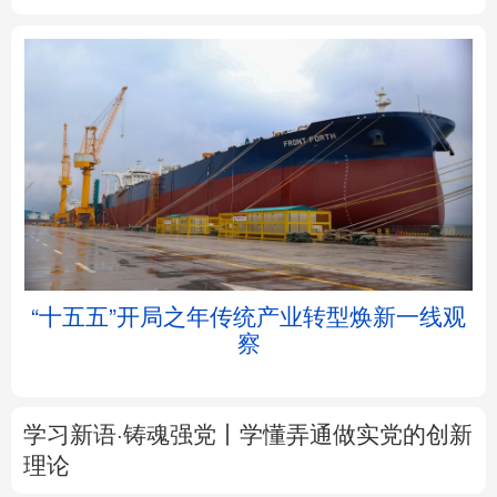
北京
天津
河北
山西
辽宁
吉林
上海
江苏
浙江
安徽
福建
江西
帧
“十五五”开局之年传统产业转型焕新一线观
察
山东
河南
湖北
湖南
广东
广西
海南
重庆
学习新语·铸魂强党丨学懂弄通做实党的创新
四川
贵州
云南
西藏
理论
陕西
甘肃
青海
宁夏
大道行天下丨最是真情暖人心——中国元首
外交的
世界
情怀与大国气派
新疆
内蒙古
黑龙江