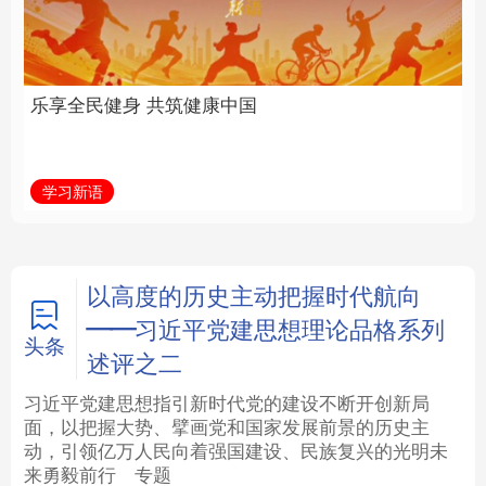
中国
全面振兴
法律
中央文件
金融
汽车
学习新语
习近平总书记关切事
食品
人居
信息化
数字经济
学术中国
乡村振兴
银龄
溯源中国
以高度的历史主动把握时代航向
——习近平党建思想理论品格系列
城市
旅游
能源
会展
头条
述评之二
彩票
娱乐
时尚
悦读
习近平党建思想指引新时代党的建设不断开创新局
面，以把握大势、擘画党和国家发展前景的历史主
动，引领亿万人民向着强国建设、民族复兴的光明未
公益
一带一路
亚太网
上市公司
来勇毅前行
专题
文化产业
地方频道