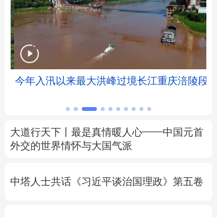
北京
天津
河北
山西
辽宁
吉林
上海
江苏
浙江
安徽
福建
江西
今年入汛以来最大洪峰过境长江重庆涪陵段
山东
河南
湖北
湖南
广东
广西
海南
重庆
大道行天下丨最是真情暖人心——中国元首
四川
贵州
云南
西藏
外交的
世界
情怀与大国气派
陕西
甘肃
青海
宁夏
中塔人士共话《习近平谈治国理政》第五卷
新疆
内蒙古
黑龙江