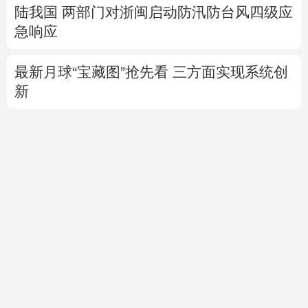
陆我国
两部门对浙闽启动防汛防台风四级应
急响应
最新月球“宝藏图”抢先看
三方面实现系统创
新
红山文化新发掘持续补全中华文明实证链条
外交部就广岛核爆81周年答问
警惕日本拥
核野心
专题丨
通航协议接近敲定？霍尔木兹海峡何
时重开？