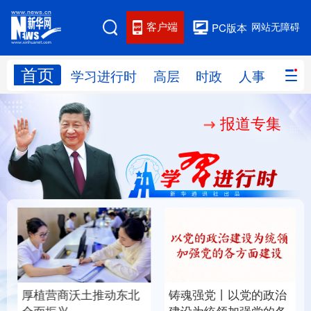
客户端
网站无障碍
PC版本
首页
网站地图
学习进行时
高层
时政
人事
国际
报道专集
学习进行时
高层
时政
人事
国际
财经
网评
港澳
台湾
思客智库
全球连线
教育
科技
科创
量子
体育
文化
书画
健康
军事
厚植营商沃土推动东北
铸魂强党丨以党的政治
访谈
视频
图片
政务