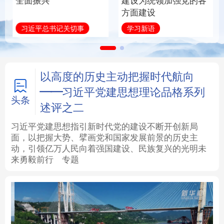
全面振兴
建设为统领加强党的各
方面建设
法律
中央文件
金融
汽车
习近平总书记关切事
学习新语
食品
人居
信息化
数字经济
学术中国
乡村振兴
银龄
溯源中国
以高度的历史主动把握时代航向
——习近平党建思想理论品格系列
城市
旅游
能源
会展
头条
述评之二
彩票
娱乐
时尚
悦读
习近平党建思想指引新时代党的建设不断开创新局
面，以把握大势、擘画党和国家发展前景的历史主
动，引领亿万人民向着强国建设、民族复兴的光明未
公益
一带一路
亚太网
上市公司
来勇毅前行
专题
文化产业
地方频道