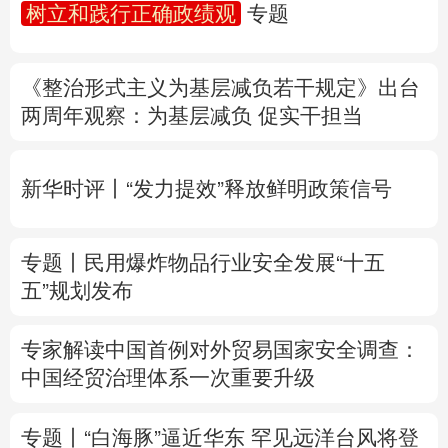
树立和践行正确政绩观
专题
多语种频道
《整治形式主义为基层减负若干规定》出台
English
Español
Français
عربى
两周年
观察
：为基层减负 促实干担当
Русский язык
日本語
한국어
新华时评丨“发力提效”释放鲜明政策信号
Deutsch
Português
专题丨
民用爆炸物品行业安全发展“十五
五”规划发布
专家解读中国首例对外贸易国家安全调查：
中国经贸治理体系一次重要升级
专题丨
“白海豚”逼近华东 罕见远洋台风将登