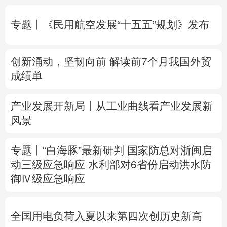
多语种频道
专题丨
《民用航空发展“十五五”规划》发布
English
Español
Français
عربى
创新涌动，坚韧向前 解读前7个月我国外贸
Русский язык
日本語
한국어
成绩单
Deutsch
Português
产业发展开新局丨
从工业曲线看产业发展新
风景
专题丨
“白海豚”最新研判
国家防总对浙闽启
动三级应急响应
水利部对6省份启动洪水防
御Ⅳ级应急响应
全国用电负荷入夏以来第四次创历史新高