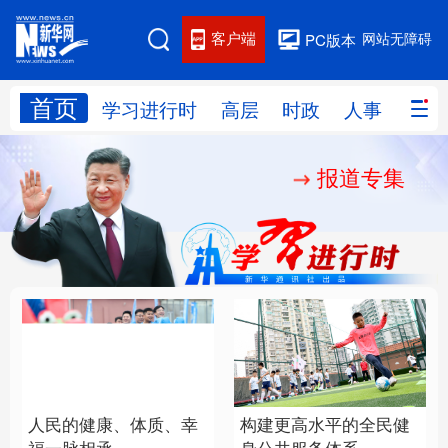
客户端
网站无障碍
PC版本
首页
网站地图
学习进行时
高层
时政
人事
国际
报道专集
学习进行时
高层
时政
人事
国际
财经
网评
港澳
台湾
思客智库
全球连线
教育
科技
科创
量子
体育
文化
书画
健康
军事
构建更高水平的全民健
人民的健康、体质、幸
访谈
视频
图片
政务