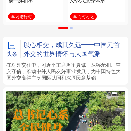
身公共服务体系
福一脉相承
法律
中央文件
金融
汽车
学而时习之
学习进行时
食品
人居
信息化
数字经济
学术中国
乡村振兴
银龄
溯源中国
以心相交，成其久远——中国元首
外交的世界情怀与大国气派
头条
城市
旅游
能源
会展
在对外交往中，习近平主席坦率真诚、从容亲和、重
义守信，推动中外人民友好事业发展，为中国特色大
彩票
娱乐
时尚
悦读
国外交赢得广泛国际认同和深厚民意基础
公益
一带一路
亚太网
上市公司
文化产业
地方频道