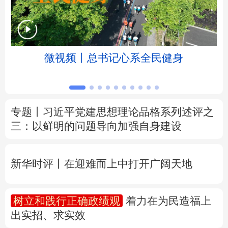
北京
天津
河北
山西
辽宁
吉林
上海
江苏
京
微视频丨总书记心系全民健身
浙江
安徽
福建
江西
山东
河南
湖北
湖南
专题丨
习近平党建思想理论品格系列述评之
三：以鲜明的问题导向加强自身建设
广东
广西
海南
重庆
四川
贵州
云南
西藏
新华时评丨在迎难而上中打开广阔天地
陕西
甘肃
青海
宁夏
树立和践行正确政绩观
着力在为民造福上
新疆
内蒙古
黑龙江
出实招、求实效