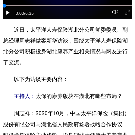
学术中国
乡村振兴
银龄
溯源中国
0:00
/6:35
城市
旅游
能源
会展
近日，太平洋人寿保险湖北分公司党委委员、副
彩票
娱乐
时尚
悦读
总经理周志祥做客新华访谈，围绕太平洋人寿保险湖
公益
一带一路
亚太网
上市公司
北分公司积极投身湖北康养产业相关情况与网友进行
了交流。
文化产业
以下为访谈主要内容：
地方频道
太保的康养版块在湖北有哪些布局？
主持人：
北京
天津
河北
山西
辽宁
吉林
上海
江苏
2020年10月，中国太平洋保险（集团）
周志祥：
股份有限公司与湖北省人民政府签署战略合作协议，
浙江
安徽
福建
江西
积极发挥保险主业优势，投身湖北大健康大养老产业