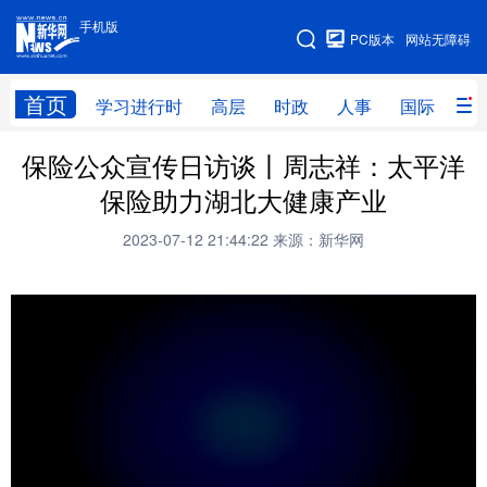
手机版
手机版
PC版本
网站无障碍
网站地图
首页
学习进行时
高层
时政
人事
国际
财
保险公众宣传日访谈丨周志祥：太平洋
学习进行时
高层
时政
人事
保险助力湖北大健康产业
国际
财经
网评
港澳
2023-07-12 21:44:22
来源：新华网
台湾
思客智库
全球连线
教育
科技
科创
量子
体育
文化
书画
健康
军事
访谈
视频
图片
政务
法律
中央文件
金融
汽车
食品
人居
信息化
数字经济