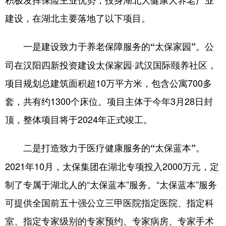
山东
河南
湖北
湖南
建设，在湖北主要落地了以下项目。
广东
广西
海南
重庆
公
一是建设致力于养老保障服务的“太保家园”。
四川
贵州
云南
西藏
司在汉阳四新投资建设太保家园·武汉国际颐养社区，
陕西
甘肃
青海
宁夏
项目规划总建筑面积超10万平方米，包含公寓700多
新疆
内蒙古
黑龙江
套，共有约1300个床位。项目主体于今年3月28日封
顶，整体项目将于2024年正式竣工。
多语种频道
二是打造致力于医疗健康服务的“太保蓝本”。
English
Español
Français
عربى
2021年10月，太保集团在湖北专项投入2000万元，定
Русский язык
日本語
한국어
制了专属于湖北人的“太保蓝本”服务。“太保蓝本”服务
Deutsch
Português
可提供全国前五十强公立三甲医院指定医院、指定科
室、指定专家级别的专家预约、专家病房、专家手术