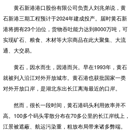
山东
河南
湖北
湖南
黄石新港港口股份有限公司负责人刘兆弟说，黄
广东
广西
海南
重庆
石新港三期工程预计于2024年建成投产。届时黄石新
四川
贵州
云南
西藏
港将拥有23个泊位，货物吞吐能力达到8000万吨，可
实现矿石、粮食、木材等大宗商品在此大聚集、大流
陕西
甘肃
青海
宁夏
通、大交易。
新疆
内蒙古
黑龙江
黄石，因水而生，因港而兴。早在1993年，黄石
多语种频道
就被列入沿江对外开放城市。黄石港也获批国家一类
对外开放口岸，是湖北东出长江离海最近的口岸。
English
Español
Français
عربى
Русский язык
日本語
한국어
然而，很长一段时间，黄石港码头利用效率并不
Deutsch
Português
高。100多个码头零散分布在70多公里的长江岸线上，
江景被遮蔽、航运污染重，粗放布局带来诸多弊端。