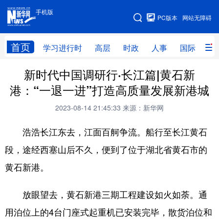
手机版
手机版
PC版本
网站无障碍
网站地图
首页
学习进行时
高层
时政
人事
国际
财
新时代中国调研行·长江篇|黄石新
学习进行时
高层
时政
人事
港：“一退一进”打造高质量发展新港城
国际
财经
网评
港澳
2023-08-14 21:45:33
来源：新华网
台湾
思客智库
全球连线
教育
浩浩长江东去，江面百舸争流。船行至长江黄石
科技
科创
量子
体育
段，途经西塞山后不久，便到了位于湖北省黄石市的
文化
书画
健康
军事
黄石新港。
访谈
视频
图片
政务
放眼望去，黄石新港三期工程建设如火如荼。通
法律
中央文件
金融
汽车
用泊位上的4台门座式起重机已安装完毕，散货泊位和
食品
人居
信息化
数字经济