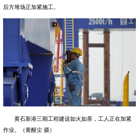
后方堆场正加紧施工。
学术中国
乡村振兴
银龄
溯源中国
城市
旅游
能源
会展
彩票
娱乐
时尚
悦读
公益
一带一路
亚太网
上市公司
文化产业
地方频道
北京
天津
河北
山西
辽宁
吉林
上海
江苏
黄石新港三期工程建设如火如荼，工人正在加紧
浙江
安徽
福建
江西
作业。（黄醒尘 摄）