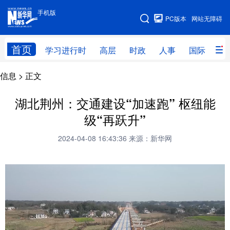
手机版
手机版
PC版本
网站无障碍
网站地图
首页
学习进行时
高层
时政
人事
国际
财
信息
> 正文
学习进行时
高层
时政
人事
国际
财经
网评
港澳
湖北荆州：交通建设“加速跑” 枢纽能
级“再跃升”
台湾
思客智库
全球连线
教育
2024-04-08 16:43:36
来源：新华网
科技
科创
量子
体育
文化
书画
健康
军事
访谈
视频
图片
政务
法律
中央文件
金融
汽车
食品
人居
信息化
数字经济