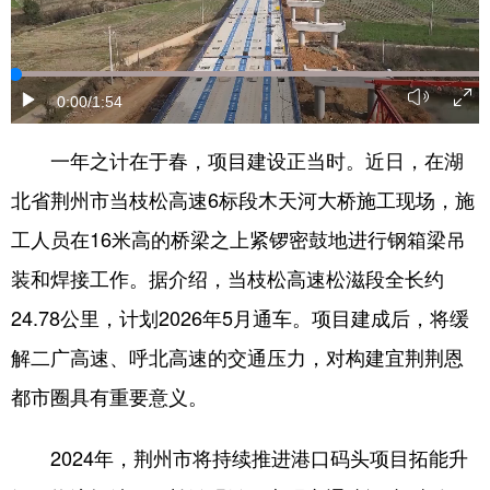
学术中国
乡村振兴
银龄
溯源中国
城市
旅游
能源
会展
0:00
/1:54
彩票
娱乐
时尚
悦读
一年之计在于春，项目建设正当时。近日，在湖
公益
一带一路
亚太网
上市公司
北省荆州市当枝松高速6标段木天河大桥施工现场，施
文化产业
工人员在16米高的桥梁之上紧锣密鼓地进行钢箱梁吊
装和焊接工作。据介绍，当枝松高速松滋段全长约
地方频道
24.78公里，计划2026年5月通车。项目建成后，将缓
解二广高速、呼北高速的交通压力，对构建宜荆荆恩
北京
天津
河北
山西
都市圈具有重要意义。
辽宁
吉林
上海
江苏
浙江
安徽
福建
江西
2024年，荆州市将持续推进港口码头项目拓能升