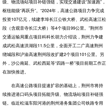
级、物流场站项目补链强链，实现交通建设“加速跑”，
山东
河南
湖北
湖南
枢纽能级“再跃升”。“2024年，高速公路项目力争完成
广东
广西
海南
重庆
投资107亿元，续建李埠长江公铁大桥、武松高速江松
四川
贵州
云南
西藏
段（含观音寺长江大桥）等4个项目99公里。”荆州市
陕西
甘肃
青海
宁夏
交通运输局重点项目科科长胡力介绍说，荆州力争建
新疆
内蒙古
黑龙江
成武松高速洪湖段11.5公里，全面开工二广高速荆州
绕城段和沪渝高速荆州段改扩建2个项目101公里。另
多语种频道
外，沙公南延、武松西延等“四路一桥”项目前期工作正
在加快推进。
English
Español
Français
عربى
Русский язык
日本語
한국어
在高速公路项目提速扩容的基础上，荆州市将持
Deutsch
Português
续推进港口码头项目拓能升级、物流场站项目补链强
链。临近松滋车阳河港的荆州港务集团公司铁路专用