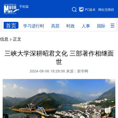
手机版
手机版
PC版本
网站无障碍
网站地图
首页
学习进行时
高层
时政
人事
国际
财
信息
> 正文
学习进行时
高层
时政
人事
国际
财经
网评
港澳
三峡大学深耕昭君文化 三部著作相继面
世
台湾
思客智库
全球连线
教育
2024-08-06 18:28:06
来源：新华网
科技
科创
量子
体育
文化
书画
健康
军事
访谈
视频
图片
政务
法律
中央文件
金融
汽车
食品
人居
信息化
数字经济