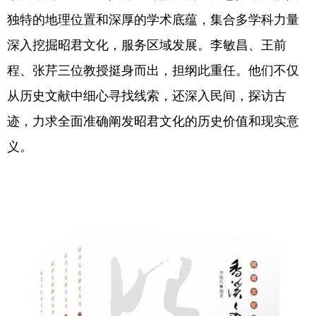
山东
河南
湖北
湖南
独特的地理位置和深厚的学术底蕴，集合多学科力量
广东
广西
海南
重庆
深入挖掘昭君文化，服务区域发展。李敏昌、王前
四川
贵州
云南
西藏
程、张芹三位教授挺身而出，担纲此重任。他们不仅
从历史文献中细心寻找线索，还深入民间，探访古
陕西
甘肃
青海
宁夏
迹，力求全面准确阐发昭君文化的历史价值和现实意
新疆
内蒙古
黑龙江
义。
多语种频道
English
Español
Français
عربى
Русский язык
日本語
한국어
Deutsch
Português