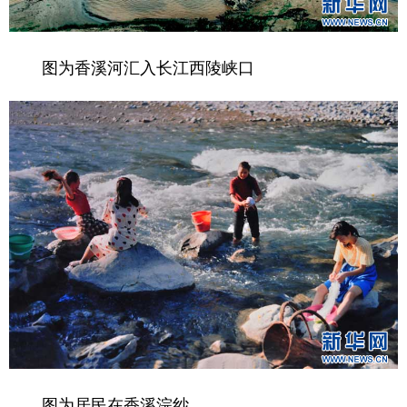
图为香溪河汇入长江西陵峡口
图为居民在香溪浣纱