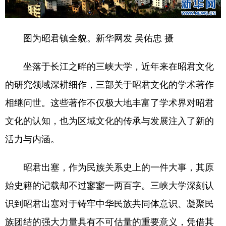
学术中国
乡村振兴
银龄
溯源中国
图为昭君镇全貌。新华网发 吴佑忠 摄
城市
旅游
能源
会展
彩票
娱乐
时尚
悦读
坐落于长江之畔的三峡大学，近年来在昭君文化
的研究领域深耕细作，三部关于昭君文化的学术著作
公益
一带一路
亚太网
上市公司
相继问世。这些著作不仅极大地丰富了学术界对昭君
文化产业
文化的认知，也为区域文化的传承与发展注入了新的
活力与内涵。
地方频道
昭君出塞，作为民族关系史上的一件大事，其原
北京
天津
河北
山西
始史籍的记载却不过寥寥一两百字。三峡大学深刻认
辽宁
吉林
上海
江苏
识到昭君出塞对于铸牢中华民族共同体意识、凝聚民
浙江
安徽
福建
江西
族团结的强大力量具有不可估量的重要意义，凭借其