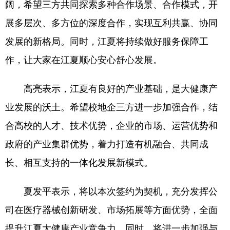
阔，希望三方共同探索多种合作场景、合作模式，开
山东
河南
湖北
湖南
展多层次、多方位的深度合作，实现互利共赢、协同
广东
广西
海南
重庆
发展的新格局。同时，江夏将持续做好服务保障工
四川
贵州
云南
西藏
作，让大家在江夏顺心安心舒心发展。
陕西
甘肃
青海
宁夏
高亮表示，江夏有良好的产业基础，是大健康产
新疆
内蒙古
黑龙江
业发展的沃土。希望校地企三方进一步加强合作，结
合高校的人才、技术优势，企业的市场、运营优势和
多语种频道
政府的产业集群优势，着力打造有机融合、共同成
English
Español
Français
عربى
长、相互支持的一体化发展新模式。
Русский язык
日本語
한국어
夏发平表示，将以本次签约为契机，充分发挥公
Deutsch
Português
司在医疗器械创新研发、市场拓展等方面优势，全面
提升江夏大健康产业竞争力。同时，将进一步加强与