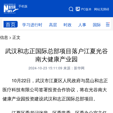
手机版
手机版
PC版本
网站无障碍
网站地图
首页
学习进行时
高层
时政
人事
国际
财
信息
> 正文
学习进行时
高层
时政
人事
国际
财经
网评
港澳
武汉和志正国际总部项目落户江夏光谷
南大健康产业园
台湾
思客智库
全球连线
教育
2024-10-23 15:11:09
来源：新华网
科技
科创
量子
体育
10月22日，武汉市江夏区人民政府与昆山和志正
文化
书画
健康
军事
医疗科技有限公司签署投资合作协议，将在光谷南大
访谈
视频
图片
政务
健康产业园投资建设武汉和志正国际总部项目。
法律
中央文件
金融
汽车
江夏区委书记张斐，区委常委、区委办公室主任
食品
人居
信息化
数字经济