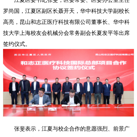
罗尚国，江夏区副区长聂开天，华中科技大学副校长
学术中国
乡村振兴
银龄
溯源中国
高亮，昆山和志正医疗科技有限公司董事长、华中科
城市
旅游
能源
会展
技大学上海校友会机械分会常务副会长夏发平等出席
彩票
娱乐
时尚
悦读
签约仪式。
公益
一带一路
亚太网
上市公司
文化产业
地方频道
北京
天津
河北
山西
辽宁
吉林
上海
江苏
浙江
安徽
福建
江西
张斐表示，江夏与校企合作的意愿强烈、前景广