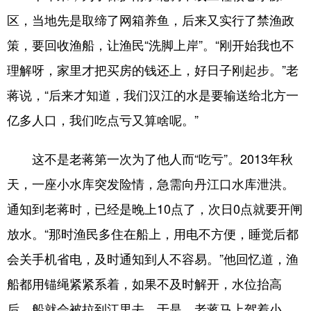
区，当地先是取缔了网箱养鱼，后来又实行了禁渔政
策，要回收渔船，让渔民“洗脚上岸”。“刚开始我也不
理解呀，家里才把买房的钱还上，好日子刚起步。”老
蒋说，“后来才知道，我们汉江的水是要输送给北方一
亿多人口，我们吃点亏又算啥呢。”
这不是老蒋第一次为了他人而“吃亏”。2013年秋
天，一座小水库突发险情，急需向丹江口水库泄洪。
通知到老蒋时，已经是晚上10点了，次日0点就要开闸
放水。“那时渔民多住在船上，用电不方便，睡觉后都
会关手机省电，及时通知到人不容易。”他回忆道，渔
船都用锚绳紧紧系着，如果不及时解开，水位抬高
后，船就会被拉到江里去。于是，老蒋马上驾着小