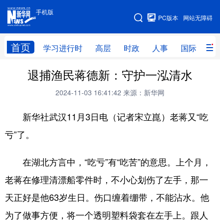
手机版
手机版
PC版本
网站无障碍
网站地图
首页
学习进行时
高层
时政
人事
国际
财
退捕渔民蒋德新：守护一泓清水
学习进行时
高层
时政
人事
2024-11-03 16:41:42
来源：新华网
国际
财经
网评
港澳
新华社武汉11月3日电（记者宋立崑）老蒋又“吃
台湾
思客智库
全球连线
教育
亏”了。
科技
科创
量子
体育
文化
书画
健康
军事
在湖北方言中，“吃亏”有“吃苦”的意思。上个月，
访谈
视频
图片
政务
老蒋在修理清漂船零件时，不小心划伤了左手，那一
天正好是他63岁生日。伤口缠着绷带，不能沾水。他
法律
中央文件
金融
汽车
为了做事方便，将一个透明塑料袋套在左手上。跟人
食品
人居
信息化
数字经济