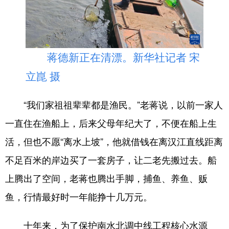
山东
河南
湖北
湖南
广东
广西
海南
重庆
四川
贵州
云南
西藏
蒋德新正在清漂。新华社记者 宋
陕西
甘肃
青海
宁夏
立崑 摄
新疆
内蒙古
黑龙江
“我们家祖祖辈辈都是渔民。”老蒋说，以前一家人
一直住在渔船上，后来父母年纪大了，不便在船上生
多语种频道
活，但也不愿“离水上坡”，他就借钱在离汉江直线距离
English
Español
Français
عربى
不足百米的岸边买了一套房子，让二老先搬过去。船
Русский язык
日本語
한국어
上腾出了空间，老蒋也腾出手脚，捕鱼、养鱼、贩
Deutsch
Português
鱼，行情最好时一年能挣十几万元。
十年来，为了保护南水北调中线工程核心水源