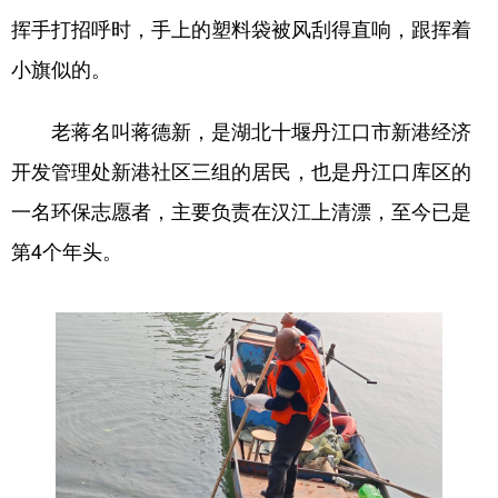
挥手打招呼时，手上的塑料袋被风刮得直响，跟挥着
学术中国
乡村振兴
银龄
溯源中国
小旗似的。
城市
旅游
能源
会展
老蒋名叫蒋德新，是湖北十堰丹江口市新港经济
彩票
娱乐
时尚
悦读
开发管理处新港社区三组的居民，也是丹江口库区的
公益
一带一路
亚太网
上市公司
一名环保志愿者，主要负责在汉江上清漂，至今已是
文化产业
第4个年头。
地方频道
北京
天津
河北
山西
辽宁
吉林
上海
江苏
浙江
安徽
福建
江西