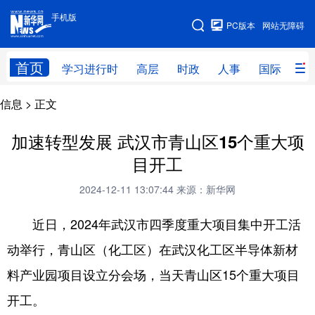
手机版
手机版
PC版本
网站无障碍
网站地图
首页
学习进行时
高层
时政
人事
国际
财
信息
> 正文
学习进行时
高层
时政
人事
国际
财经
网评
港澳
加速转型发展 武汉市青山区15个重大项
目开工
台湾
思客智库
全球连线
教育
2024-12-11 13:07:44
来源：新华网
科技
科创
量子
体育
近日，2024年武汉市四季度重大项目集中开工活
文化
书画
健康
军事
动举行，青山区（化工区）在武汉化工区半导体新材
访谈
视频
图片
政务
料产业园项目设立分会场，当天青山区15个重大项目
法律
中央文件
金融
汽车
开工。
食品
人居
信息化
数字经济