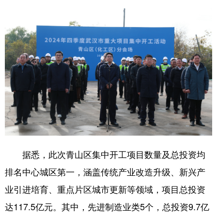
学术中国
乡村振兴
银龄
溯源中国
城市
旅游
能源
会展
彩票
娱乐
时尚
悦读
公益
一带一路
亚太网
上市公司
文化产业
地方频道
据悉，此次青山区集中开工项目数量及总投资均
北京
天津
河北
山西
排名中心城区第一，涵盖传统产业改造升级、新兴产
辽宁
吉林
上海
江苏
业引进培育、重点片区城市更新等领域，项目总投资
浙江
安徽
福建
江西
达117.5亿元。其中，先进制造业类5个，总投资9.7亿