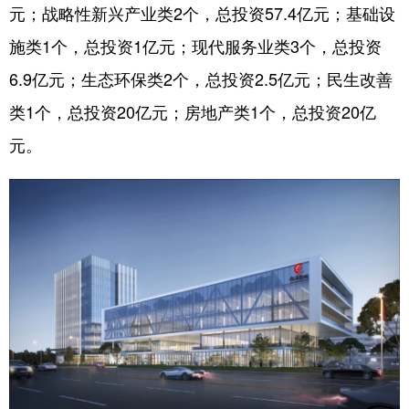
山东
河南
湖北
湖南
元；战略性新兴产业类2个，总投资57.4亿元；基础设
施类1个，总投资1亿元；现代服务业类3个，总投资
广东
广西
海南
重庆
6.9亿元；生态环保类2个，总投资2.5亿元；民生改善
四川
贵州
云南
西藏
类1个，总投资20亿元；房地产类1个，总投资20亿
陕西
甘肃
青海
宁夏
元。
新疆
内蒙古
黑龙江
多语种频道
English
Español
Français
عربى
Русский язык
日本語
한국어
Deutsch
Português