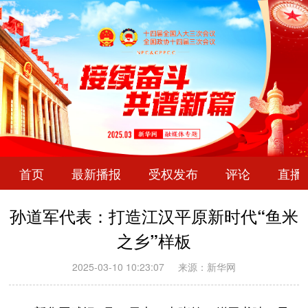
首页
最新播报
受权发布
评论
直播
孙道军代表：打造江汉平原新时代“鱼米
之乡”样板
2025-03-10 10:23:07
来源：新华网