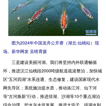
图为2024年中国龙舟公开赛（湖北·仙桃站）现
场。新华网发 吴晴霄摄
三是建设美丽河湖。我们将坚持内外联通畅循
环，推进汉江仙桃段2000吨级航道疏浚整治，加快城
区“五河四湖”水系连通、生态修复，建设国家现代水
网先导区；系统施治提水质，推动洛江河、仙下河
等“古河焕新”行动，推进排湖、沙湖等10个重点湖泊
综合治理，护水兴水促发展，推进大垸子、排湖水利