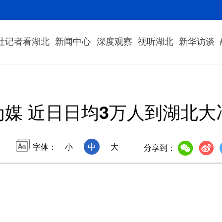
社记者看湖北
新闻中心
深度观察
视听湖北
新华访谈
为媒 近日日均3万人到湖北大
字体：
小
中
大
分享到：