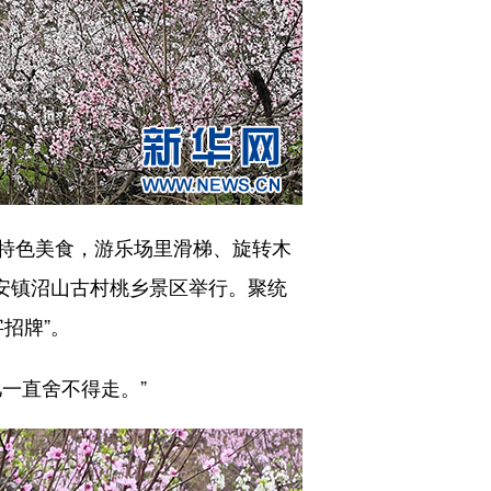
特色美食，游乐场里滑梯、旋转木
保安镇沼山古村桃乡景区举行。聚统
招牌”。
一直舍不得走。”