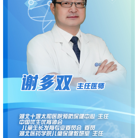
山东
河南
湖北
湖南
广东
广西
海南
重庆
四川
贵州
云南
西藏
陕西
甘肃
青海
宁夏
新疆
内蒙古
黑龙江
多语种频道
English
Español
Français
عربى
Русский язык
日本語
한국어
Deutsch
Português