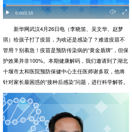
学术中国
乡村振兴
银龄
溯源中国
0:00
/2:18
城市
旅游
能源
会展
新华网武汉4月26日电（李晓笛、吴文华、赵梦
彩票
娱乐
时尚
悦读
琪）给孩子打了疫苗，为啥还是感染了？难道疫苗不
公益
一带一路
亚太网
上市公司
管用？别着急！疫苗是预防传染病的“黄金盾牌”，但保
护效果并非100%。本期健康解码，我们邀请到了湖北
文化产业
十堰市太和医院预防保健中心主任医师谢多双，他将
针对家长最困惑的“接种后感染”问题，进行科学解答。
地方频道
北京
天津
河北
山西
辽宁
吉林
上海
江苏
浙江
安徽
福建
江西