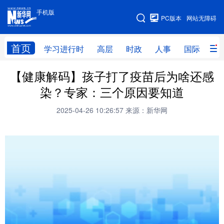
手机版
手机版
PC版本
网站无障碍
网站地图
首页
学习进行时
高层
时政
人事
国际
财
【健康解码】孩子打了疫苗后为啥还感
学习进行时
高层
时政
人事
染？专家：三个原因要知道
国际
财经
网评
港澳
2025-04-26 10:26:57
来源：新华网
台湾
思客智库
全球连线
教育
科技
科创
量子
体育
文化
书画
健康
军事
访谈
视频
图片
政务
法律
中央文件
金融
汽车
食品
人居
信息化
数字经济