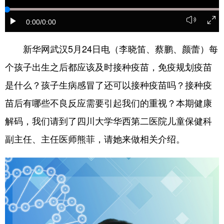
学术中国
乡村振兴
银龄
溯源中国
0:00
/0:00
城市
旅游
能源
会展
新华网武汉5月24日电（李晓笛、蔡鹏、颜蕾）每
彩票
娱乐
时尚
悦读
个孩子出生之后都应该及时接种疫苗，免疫规划疫苗
公益
一带一路
亚太网
上市公司
是什么？孩子生病感冒了还可以接种疫苗吗？接种疫
苗后有哪些不良反应需要引起我们的重视？本期健康
文化产业
解码，我们请到了四川大学华西第二医院儿童保健科
副主任、主任医师熊菲，请她来做相关介绍。
地方频道
北京
天津
河北
山西
辽宁
吉林
上海
江苏
浙江
安徽
福建
江西