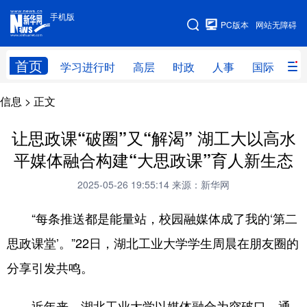
手机版
手机版
PC版本
网站无障碍
网站地图
首页
学习进行时
高层
时政
人事
国际
财
信息
> 正文
学习进行时
高层
时政
人事
国际
财经
网评
港澳
让思政课“破圈”又“解渴” 湖工大以高水
平媒体融合构建“大思政课”育人新生态
台湾
思客智库
全球连线
教育
2025-05-26 19:55:14
来源：新华网
科技
科创
量子
体育
“每条推送都是能量站，校园融媒体成了我的‘第二
文化
书画
健康
军事
思政课堂’。”22日，湖北工业大学学生周晨在朋友圈的
访谈
视频
图片
政务
分享引发共鸣。
法律
中央文件
金融
汽车
近年来，湖北工业大学以媒体融合为突破口，通
食品
人居
信息化
数字经济