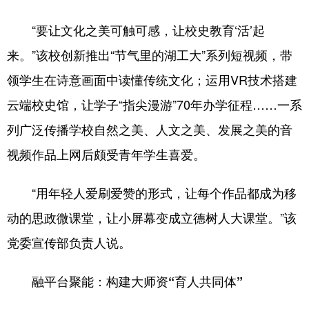
山东
河南
湖北
湖南
“要让文化之美可触可感，让校史教育‘活’起
广东
广西
海南
重庆
来。”该校创新推出“节气里的湖工大”系列短视频，带
四川
贵州
云南
西藏
领学生在诗意画面中读懂传统文化；运用VR技术搭建
陕西
甘肃
青海
宁夏
云端校史馆，让学子“指尖漫游”70年办学征程……一系
新疆
内蒙古
黑龙江
列广泛传播学校自然之美、人文之美、发展之美的音
视频作品上网后颇受青年学生喜爱。
多语种频道
“用年轻人爱刷爱赞的形式，让每个作品都成为移
English
Español
Français
عربى
动的思政微课堂，让小屏幕变成立德树人大课堂。”该
Русский язык
日本語
한국어
党委宣传部负责人说。
Deutsch
Português
融平台聚能：构建大师资“育人共同体”