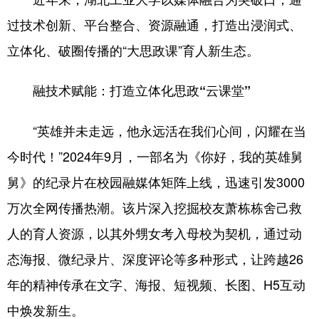
过技术创新、平台整合、资源融通，打造出浸润式、
学术中国
乡村振兴
银龄
溯源中国
立体化、破圈传播的“大思政课”育人新生态。
城市
旅游
能源
会展
彩票
娱乐
时尚
悦读
融技术赋能：打造立体化思政“云课堂”
公益
一带一路
亚太网
上市公司
“英雄并未走远，他永远活在我们心间，闪耀在当
文化产业
今时代！”2024年9月，一部名为《你好，我的英雄舅
舅》的纪录片在校园融媒体矩阵上线，迅速引发3000
地方频道
万次全网传播热潮。该片深入挖掘校友萧栋栋舍己救
人的育人资源，以其外甥女考入母校为契机，通过动
北京
天津
河北
山西
态海报、微纪录片、深度评论等多种形式，让跨越26
辽宁
吉林
上海
江苏
年的精神传承在文字、海报、短视频、长图、H5互动
浙江
安徽
福建
江西
中焕发新生。