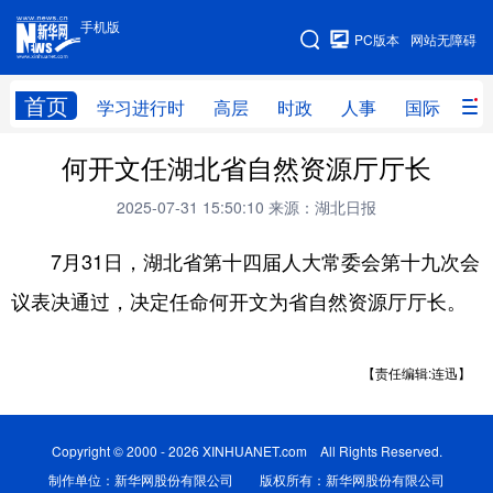
手机版
手机版
PC版本
网站无障碍
网站地图
首页
学习进行时
高层
时政
人事
国际
财
何开文任湖北省自然资源厅厅长
学习进行时
高层
时政
人事
2025-07-31 15:50:10
来源：湖北日报
国际
财经
网评
港澳
7月31日，湖北省第十四届人大常委会第十九次会
台湾
思客智库
全球连线
教育
议表决通过，决定任命何开文为省自然资源厅厅长。
科技
科创
量子
体育
文化
书画
健康
军事
【责任编辑:连迅】
访谈
视频
图片
政务
法律
中央文件
金融
汽车
Copyright © 2000 - 2026 XINHUANET.com All Rights Reserved.
制作单位：新华网股份有限公司 版权所有：新华网股份有限公司
食品
人居
信息化
数字经济