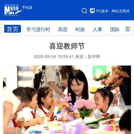
手机版
手机版
PC版本
网站无障碍
网站地图
首页
学习进行时
高层
时政
人事
国际
财
喜迎教师节
学习进行时
高层
时政
人事
2025-09-09 15:59:41
来源：新华网
国际
财经
网评
港澳
台湾
思客智库
全球连线
教育
科技
科创
量子
体育
文化
书画
健康
军事
访谈
视频
图片
政务
法律
中央文件
金融
汽车
食品
人居
信息化
数字经济