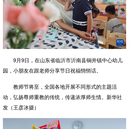
山东
河南
湖北
湖南
广东
广西
海南
重庆
四川
贵州
云南
西藏
陕西
甘肃
青海
宁夏
新疆
内蒙古
黑龙江
9月9日，在山东省临沂市沂南县铜井镇中心幼儿
园，小朋友在跟老师分享节日祝福悄悄话。
多语种频道
English
Español
Français
عربى
教师节将至，全国各地开展不同形式的主题活
动，弘扬尊师重教的传统，传递浓厚师生情。新华社
Русский язык
日本語
한국어
发（王彦冰摄）
Deutsch
Português