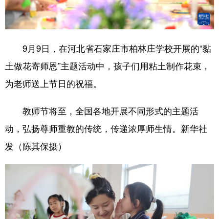
学术中国
乡村振兴
银龄
溯源中国
城市
旅游
能源
会展
9月9日，在河北省石家庄市柏林庄学校开展的“黏
彩票
娱乐
时尚
悦读
土做花寄师恩”主题活动中，孩子们用粘土制作花束，
公益
一带一路
亚太网
上市公司
为老师送上节日的祝福。
文化产业
教师节将至，全国各地开展不同形式的主题活
动，弘扬尊师重教的传统，传递浓厚师生情。新华社
地方频道
发（陈其保摄）
北京
天津
河北
山西
辽宁
吉林
上海
江苏
浙江
安徽
福建
江西