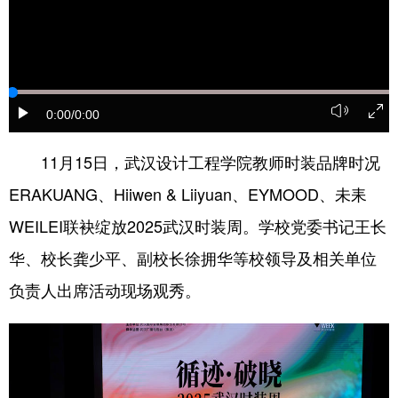
学术中国
乡村振兴
银龄
溯源中国
城市
旅游
能源
会展
彩票
娱乐
时尚
悦读
0:00
/0:00
公益
一带一路
亚太网
上市公司
11月15日，武汉设计工程学院教师时装品牌时况
文化产业
ERAKUANG、Hiiwen & Liiyuan、EYMOOD、未耒
WEILEI联袂绽放2025武汉时装周。学校党委书记王长
地方频道
华、校长龚少平、副校长徐拥华等校领导及相关单位
负责人出席活动现场观秀。
北京
天津
河北
山西
辽宁
吉林
上海
江苏
浙江
安徽
福建
江西