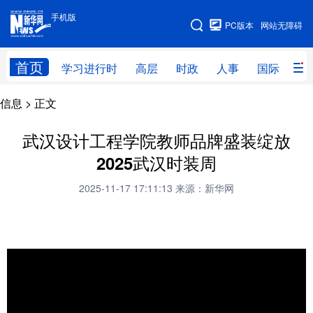
手机版
手机版
PC版本
网站无障碍
网站地图
首页
学习进行时
高层
时政
人事
国际
财
信息
> 正文
学习进行时
高层
时政
人事
国际
财经
网评
港澳
武汉设计工程学院教师品牌盛装绽放
2025武汉时装周
台湾
思客智库
全球连线
教育
2025-11-17 17:11:13
来源：新华网
科技
科创
量子
体育
文化
书画
健康
军事
访谈
视频
图片
政务
法律
中央文件
金融
汽车
食品
人居
信息化
数字经济