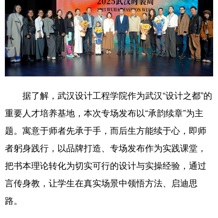
山东
河南
湖北
湖南
广东
广西
海南
重庆
四川
贵州
云南
西藏
陕西
甘肃
青海
宁夏
新疆
内蒙古
黑龙江
据了解，武汉设计工程学院作为武汉“设计之都”的
重要人才培养基地，本次专场发布以“承韵续章”为主
多语种频道
题。寓意于师者先承于手，而后生方能续于心，即师
English
Español
Français
عربى
者躬身践行，以品牌打造、专场发布作为实践课堂，
把书本理论转化为切实可行的设计与实操经验，通过
Русский язык
日本語
한국어
言传身教，让学生在真实场景中领悟方法、启迪思
Deutsch
Português
路。