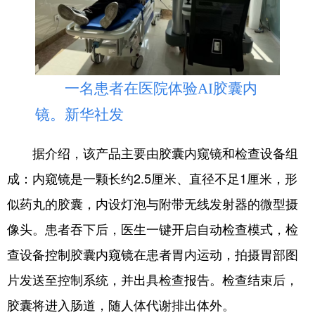
山东
河南
湖北
湖南
广东
广西
海南
重庆
四川
贵州
云南
西藏
一名患者在医院体验AI胶囊内
陕西
甘肃
青海
宁夏
镜。新华社发
新疆
内蒙古
黑龙江
据介绍，该产品主要由胶囊内窥镜和检查设备组
多语种频道
成：内窥镜是一颗长约2.5厘米、直径不足1厘米，形
似药丸的胶囊，内设灯泡与附带无线发射器的微型摄
English
Español
Français
عربى
像头。患者吞下后，医生一键开启自动检查模式，检
Русский язык
日本語
한국어
查设备控制胶囊内窥镜在患者胃内运动，拍摄胃部图
Deutsch
Português
片发送至控制系统，并出具检查报告。检查结束后，
胶囊将进入肠道，随人体代谢排出体外。