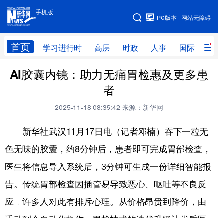
手机版
手机版
PC版本
网站无障碍
网站地图
首页
学习进行时
高层
时政
人事
国际
财
AI胶囊内镜：助力无痛胃检惠及更多患
学习进行时
高层
时政
人事
者
国际
财经
网评
港澳
2025-11-18 08:35:42
来源：新华网
台湾
思客智库
全球连线
教育
新华社武汉11月17日电（记者邓楠）吞下一粒无
科技
科创
量子
体育
色无味的胶囊，约8分钟后，患者即可完成胃部检查，
文化
书画
健康
军事
医生将信息导入系统后，3分钟可生成一份详细智能报
访谈
视频
图片
政务
告。传统胃部检查因插管易导致恶心、呕吐等不良反
法律
中央文件
金融
汽车
应，许多人对此有排斥心理。从价格昂贵到降价，由
食品
人居
信息化
数字经济