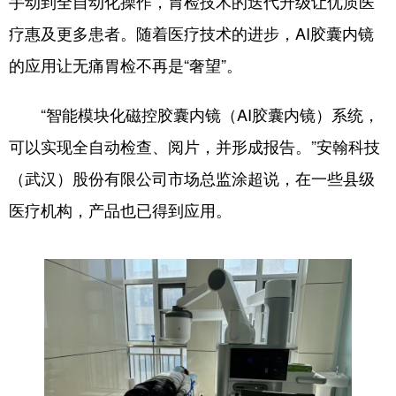
手动到全自动化操作，胃检技术的迭代升级让优质医
疗惠及更多患者。随着医疗技术的进步，AI胶囊内镜
学术中国
乡村振兴
银龄
溯源中国
的应用让无痛胃检不再是“奢望”。
城市
旅游
能源
会展
彩票
娱乐
时尚
悦读
“智能模块化磁控胶囊内镜（AI胶囊内镜）系统，
可以实现全自动检查、阅片，并形成报告。”安翰科技
公益
一带一路
亚太网
上市公司
（武汉）股份有限公司市场总监涂超说，在一些县级
文化产业
医疗机构，产品也已得到应用。
地方频道
北京
天津
河北
山西
辽宁
吉林
上海
江苏
浙江
安徽
福建
江西