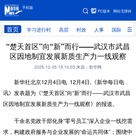
手机版
手机版
PC版本
网站无障碍
网站地图
首页
学习进行时
高层
时政
人事
国际
财
“楚天首区”向“新”而行——武汉市武昌
学习进行时
高层
时政
人事
区因地制宜发展新质生产力一线观察
国际
财经
网评
港澳
2025-12-05 18:10:03
来源：新华网
台湾
思客智库
全球连线
教育
新华社北京12月4日电 12月4日,《新华每日电
科技
科创
量子
体育
讯》发表题为《“楚天首区”向“新”而行——武汉市武昌
文化
书画
健康
军事
区因地制宜发展新质生产力一线观察》的报道。
访谈
视频
图片
政务
千余名党政干部化身“零号员工”深入企业一线挖需
法律
中央文件
金融
汽车
求，构建政府服务与企业发展的“命运共同体”；围绕中
食品
人居
信息化
数字经济