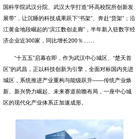
国科学院武汉分院、武汉大学打造“环高校院所创新发
学术中国
乡村振兴
银龄
溯源中国
展带”，让沉睡的科技成果跃下“书架”、奔赴“货架”；沿
城市
旅游
能源
会展
江黄金地段崛起的“滨江数创走廊”，半年新入驻数字经
彩票
娱乐
时尚
悦读
济企业近300家，同比增长200％……
公益
一带一路
亚太网
上市公司
“十五五”启幕在即，作为武汉中心城区、“楚天首
文化产业
区”的武昌，正以科技创新为引擎，全面对标国内先进
城区，系统推进产业重构与能级跃升——传统产业焕
地方频道
新、新兴势力崛起、未来赛道前瞻布局，一座中心城
区的现代化产业体系正加速成形。
北京
天津
河北
山西
辽宁
吉林
上海
江苏
浙江
安徽
福建
江西