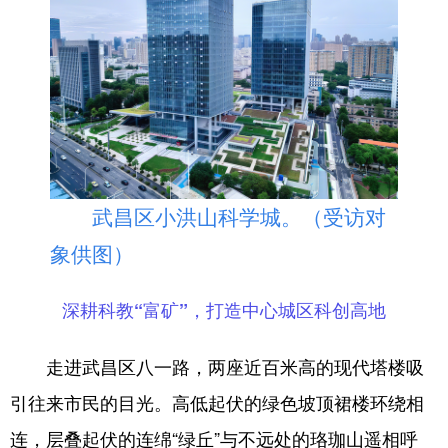
山东
河南
湖北
湖南
广东
广西
海南
重庆
四川
贵州
云南
西藏
陕西
甘肃
青海
宁夏
新疆
内蒙古
黑龙江
武昌区小洪山科学城。（受访对
多语种频道
象供图）
English
Español
Français
عربى
深耕科教“富矿”，打造中心城区科创高地
Русский язык
日本語
한국어
走进武昌区八一路，两座近百米高的现代塔楼吸
Deutsch
Português
引往来市民的目光。高低起伏的绿色坡顶裙楼环绕相
连，层叠起伏的连绵“绿丘”与不远处的珞珈山遥相呼