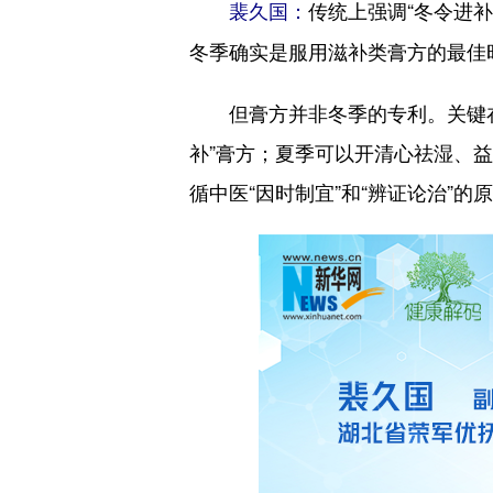
传统上强调“冬令进
裴久国：
冬季确实是服用滋补类膏方的最佳
但膏方并非冬季的专利。关键在
补”膏方；夏季可以开清心祛湿、益
循中医“因时制宜”和“辨证论治”