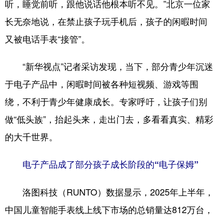
听，睡觉前听，跟他说话他根本听不见。”北京一位家
学术中国
乡村振兴
银龄
溯源中国
长无奈地说，在禁止孩子玩手机后，孩子的闲暇时间
又被电话手表“接管”。
城市
旅游
能源
会展
彩票
娱乐
时尚
悦读
“新华视点”记者采访发现，当下，部分青少年沉迷
公益
一带一路
亚太网
上市公司
于电子产品中，闲暇时间被各种短视频、游戏等围
绕，不利于青少年健康成长。专家呼吁，让孩子们别
文化产业
做“低头族”，抬起头来，走出门去，多看看真实、精彩
的大千世界。
地方频道
北京
天津
河北
山西
电子产品成了部分孩子成长阶段的“电子保姆”
辽宁
吉林
上海
江苏
洛图科技（RUNTO）数据显示，2025年上半年，
浙江
安徽
福建
江西
中国儿童智能手表线上线下市场的总销量达812万台，