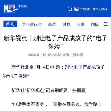
手机版
手机版
PC版本
网站无障碍
网站地图
首页
学习进行时
高层
时政
人事
国际
财
新华视点丨别让电子产品成孩子的“电子
学习进行时
高层
时政
人事
保姆”
国际
财经
网评
港澳
2026-01-15 16:28:32
来源：新华网
台湾
思客智库
全球连线
教育
新华社北京1月14日电
题：别让电子产品成孩子
科技
科创
量子
体育
的“电子保姆”
文化
书画
健康
军事
新华社“新华视点”记者荆昭延、任丽颖
访谈
视频
图片
政务
法律
中央文件
金融
汽车
“电话手表不离身，一直举在耳朵边。放学路上
食品
人居
信息化
数字经济