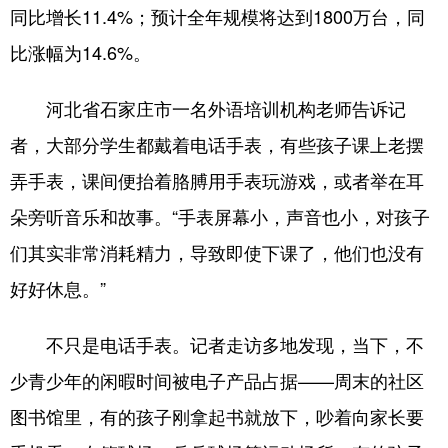
山东
河南
湖北
湖南
同比增长11.4%；预计全年规模将达到1800万台，同
广东
广西
海南
重庆
比涨幅为14.6%。
四川
贵州
云南
西藏
河北省石家庄市一名外语培训机构老师告诉记
陕西
甘肃
青海
宁夏
者，大部分学生都戴着电话手表，有些孩子课上老摆
新疆
内蒙古
黑龙江
弄手表，课间便抬着胳膊用手表玩游戏，或者举在耳
朵旁听音乐和故事。“手表屏幕小，声音也小，对孩子
多语种频道
们其实非常消耗精力，导致即使下课了，他们也没有
好好休息。”
English
Español
Français
عربى
Русский язык
日本語
한국어
不只是电话手表。记者走访多地发现，当下，不
少青少年的闲暇时间被电子产品占据——周末的社区
Deutsch
Português
图书馆里，有的孩子刚拿起书就放下，吵着向家长要