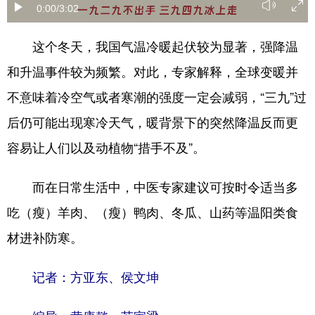
0:00
/3:02
学术中国
乡村振兴
银龄
溯源中国
这个冬天，我国气温冷暖起伏较为显著，强降温
城市
旅游
能源
会展
和升温事件较为频繁。对此，专家解释，全球变暖并
彩票
娱乐
时尚
悦读
不意味着冷空气或者寒潮的强度一定会减弱，“三九”过
公益
一带一路
亚太网
上市公司
后仍可能出现寒冷天气，暖背景下的突然降温反而更
容易让人们以及动植物“措手不及”。
文化产业
而在日常生活中，中医专家建议可按时令适当多
地方频道
吃（瘦）羊肉、（瘦）鸭肉、冬瓜、山药等温阳类食
北京
天津
河北
山西
材进补防寒。
辽宁
吉林
上海
江苏
记者：方亚东、侯文坤
浙江
安徽
福建
江西