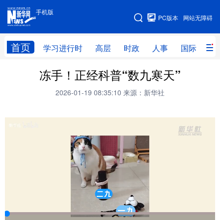
手机版
手机版
PC版本
网站无障碍
网站地图
首页
学习进行时
高层
时政
人事
国际
财
冻手！正经科普“数九寒天”
学习进行时
高层
时政
人事
2026-01-19 08:35:10
来源：新华社
国际
财经
网评
港澳
台湾
思客智库
全球连线
教育
科技
科创
量子
体育
文化
书画
健康
军事
访谈
视频
图片
政务
法律
中央文件
金融
汽车
食品
人居
信息化
数字经济