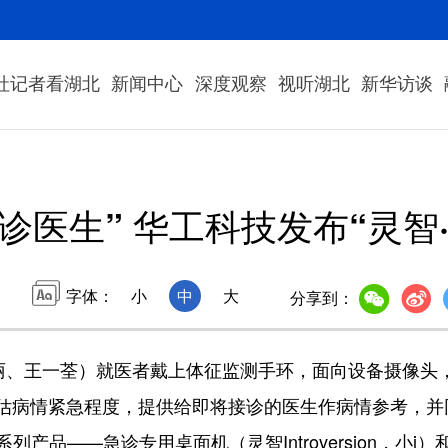
社记者看湖北
新闻中心
深度观察
视听湖北
新华访谈
预诊医生” 华工科技发布“灵智
字体：
小
中
大
分享到：
、王一荃）就医者戴上体征监测手环，面向设备摄像头
估病情紧急程度，提供给即将接诊的医生作病情参考，并
系列产品——急诊专用桌面机（灵智Introversion，小