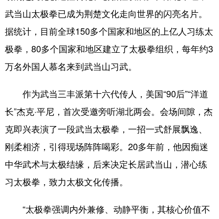
武当山太极拳已成为荆楚文化走向世界的闪亮名片。
据统计，目前全球150多个国家和地区的上亿人习练太
极拳，80多个国家和地区建立了太极拳组织，每年约3
万名外国人慕名来到武当山习武。
作为武当三丰派第十六代传人，美国“90后”“洋道
长”杰克·平尼，首次受邀旁听湖北两会。会场间隙，杰
克即兴表演了一段武当太极拳，一招一式舒展飘逸、
刚柔相济，引得现场阵阵喝彩。20多年前，他因痴迷
中华武术与太极结缘，后来决定长居武当山，潜心练
习太极拳，致力太极文化传播。
“太极拳强调内外兼修、动静平衡，其核心价值不