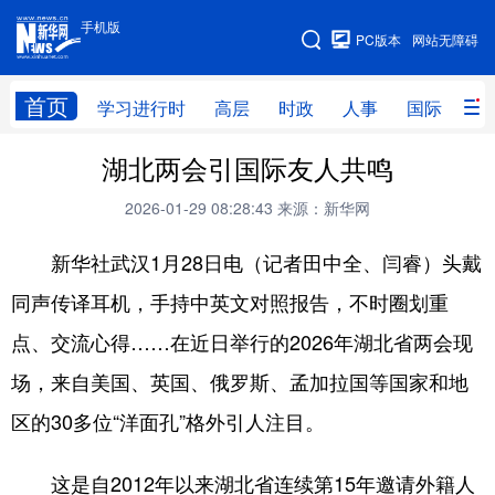
手机版
手机版
PC版本
网站无障碍
网站地图
首页
学习进行时
高层
时政
人事
国际
财
湖北两会引国际友人共鸣
学习进行时
高层
时政
人事
2026-01-29 08:28:43
来源：新华网
国际
财经
网评
港澳
新华社武汉1月28日电（记者田中全、闫睿）头戴
台湾
思客智库
全球连线
教育
同声传译耳机，手持中英文对照报告，不时圈划重
科技
科创
量子
体育
点、交流心得……在近日举行的2026年湖北省两会现
文化
书画
健康
军事
场，来自美国、英国、俄罗斯、孟加拉国等国家和地
访谈
视频
图片
政务
区的30多位“洋面孔”格外引人注目。
法律
中央文件
金融
汽车
这是自2012年以来湖北省连续第15年邀请外籍人
食品
人居
信息化
数字经济