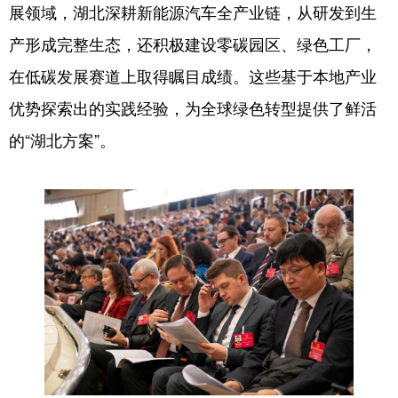
山东
河南
湖北
湖南
展领域，湖北深耕新能源汽车全产业链，从研发到生
产形成完整生态，还积极建设零碳园区、绿色工厂，
广东
广西
海南
重庆
在低碳发展赛道上取得瞩目成绩。这些基于本地产业
四川
贵州
云南
西藏
优势探索出的实践经验，为全球绿色转型提供了鲜活
陕西
甘肃
青海
宁夏
的“湖北方案”。
新疆
内蒙古
黑龙江
多语种频道
English
Español
Français
عربى
Русский язык
日本語
한국어
Deutsch
Português