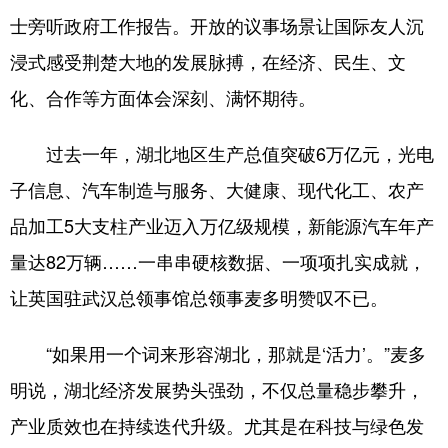
士旁听政府工作报告。开放的议事场景让国际友人沉
学术中国
乡村振兴
银龄
溯源中国
浸式感受荆楚大地的发展脉搏，在经济、民生、文
城市
旅游
能源
会展
化、合作等方面体会深刻、满怀期待。
彩票
娱乐
时尚
悦读
过去一年，湖北地区生产总值突破6万亿元，光电
公益
一带一路
亚太网
上市公司
子信息、汽车制造与服务、大健康、现代化工、农产
文化产业
品加工5大支柱产业迈入万亿级规模，新能源汽车年产
量达82万辆……一串串硬核数据、一项项扎实成就，
地方频道
让英国驻武汉总领事馆总领事麦多明赞叹不已。
北京
天津
河北
山西
“如果用一个词来形容湖北，那就是‘活力’。”麦多
辽宁
吉林
上海
江苏
明说，湖北经济发展势头强劲，不仅总量稳步攀升，
浙江
安徽
福建
江西
产业质效也在持续迭代升级。尤其是在科技与绿色发