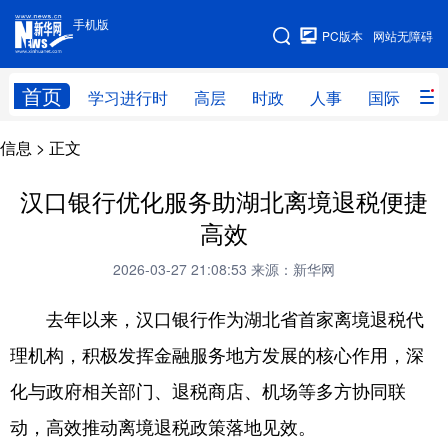
手机版
手机版
PC版本
网站无障碍
网站地图
首页
学习进行时
高层
时政
人事
国际
财
信息
> 正文
学习进行时
高层
时政
人事
国际
财经
网评
港澳
汉口银行优化服务助湖北离境退税便捷
高效
台湾
思客智库
全球连线
教育
2026-03-27 21:08:53
来源：新华网
科技
科创
量子
体育
去年以来，汉口银行作为湖北省首家离境退税代
文化
书画
健康
军事
理机构，积极发挥金融服务地方发展的核心作用，深
访谈
视频
图片
政务
化与政府相关部门、退税商店、机场等多方协同联
法律
中央文件
金融
汽车
动，高效推动离境退税政策落地见效。
食品
人居
信息化
数字经济