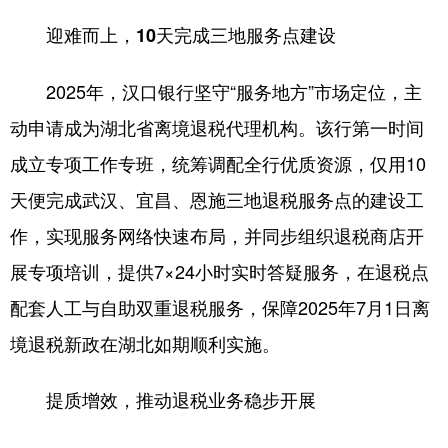
迎难而上，10天完成三地服务点建设
学术中国
乡村振兴
银龄
溯源中国
城市
旅游
能源
会展
2025年，汉口银行坚守“服务地方”市场定位，主
彩票
娱乐
时尚
悦读
动申请成为湖北省离境退税代理机构。该行第一时间
成立专项工作专班，统筹调配全行优质资源，仅用10
公益
一带一路
亚太网
上市公司
天便完成武汉、宜昌、恩施三地退税服务点的建设工
文化产业
作，实现服务网络快速布局，并同步组织退税商店开
展专项培训，提供7×24小时实时答疑服务，在退税点
地方频道
配套人工与自助双重退税服务，保障2025年7月1日离
北京
天津
河北
山西
境退税新政在湖北如期顺利实施。
辽宁
吉林
上海
江苏
提质增效，推动退税业务稳步开展
浙江
安徽
福建
江西