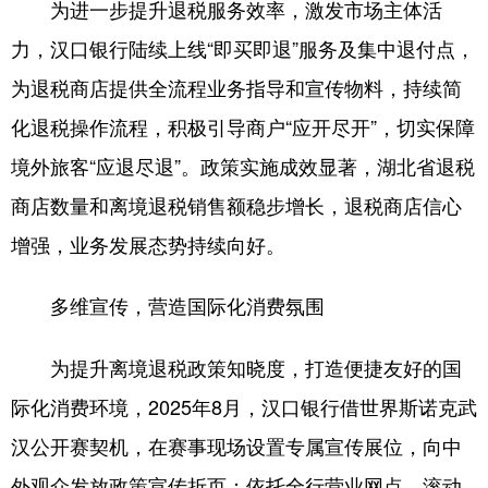
为进一步提升退税服务效率，激发市场主体活
山东
河南
湖北
湖南
力，汉口银行陆续上线“即买即退”服务及集中退付点，
广东
广西
海南
重庆
为退税商店提供全流程业务指导和宣传物料，持续简
四川
贵州
云南
西藏
化退税操作流程，积极引导商户“应开尽开”，切实保障
陕西
甘肃
青海
宁夏
境外旅客“应退尽退”。政策实施成效显著，湖北省退税
新疆
内蒙古
黑龙江
商店数量和离境退税销售额稳步增长，退税商店信心
增强，业务发展态势持续向好。
多语种频道
多维宣传，营造国际化消费氛围
English
Español
Français
عربى
为提升离境退税政策知晓度，打造便捷友好的国
Русский язык
日本語
한국어
际化消费环境，2025年8月，汉口银行借世界斯诺克武
Deutsch
Português
汉公开赛契机，在赛事现场设置专属宣传展位，向中
外观众发放政策宣传折页；依托全行营业网点，滚动