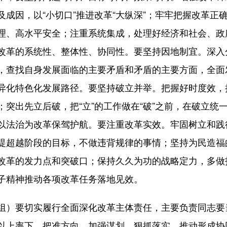
成因，以“小切口”推进改革“大纵深”；牢牢把握改革正
理、高水平安全；注重系统集成，处理好经济和社会、政
改革的系统性、整体性、协同性。要坚持因地制宜。深入
，查找自身发展面临的主要矛盾和矛盾的主要方面，全面
异化特色化发展路径。要坚持破立并举。把握好时度效，
突出先立后破，把“立”的工作做在“破”之前，在破立统
以法治为改革保驾护航。要注重改革实效。牢固树立和践
提超越阶段的目标，不做违背规律的事情；坚持为民造福
改革的发力点和突破口；保持久久为功的战略定力，多做
子精神推动各项改革任务落地见效。
要切实履行全面深化改革主体责任，主要负责同志要当
以上率下，把准方向、加强谋划、狠抓落实，推动形成协