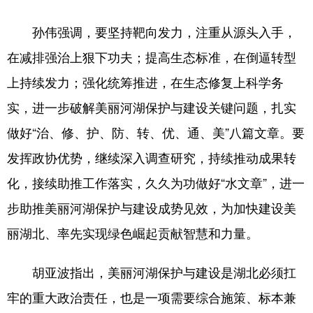
山东
河南
湖北
湖南
孙伟强调，要坚持靶向发力，注重从源头入手，
广东
广西
海南
重庆
在减排强治上狠下功夫；提高生态标准，在倒逼转型
四川
贵州
云南
西藏
上持续发力；强化统筹推进，在生态修复上科学务
陕西
甘肃
青海
宁夏
实，进一步破解美丽河湖保护与建设关键问题，扎实
新疆
内蒙古
黑龙江
做好“治、修、护、防、转、优、通、美”八篇文章。要
发挥政协优势，继续深入调查研究，持续推动成果转
多语种频道
化，接续助推工作落实，久久为功做好“水文章”，进一
步助推美丽河湖保护与建设成势见效，为加快建设美
English
Español
Français
عربى
丽湖北、率先实现绿色崛起贡献智慧和力量。
Русский язык
日本語
한국어
Deutsch
Português
胡亚波指出，美丽河湖保护与建设是湖北必须扛
牢的重大政治责任，也是一项需要综合施策、标本兼