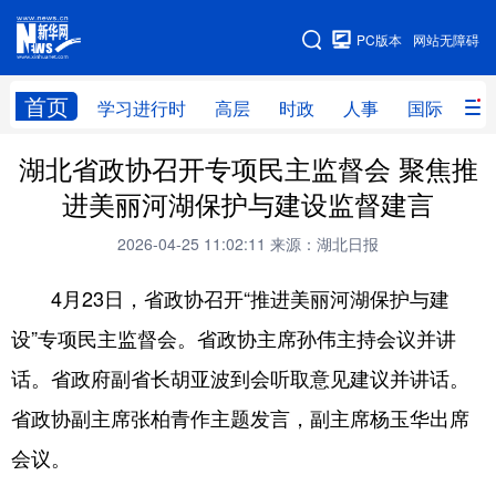
手机版
PC版本
网站无障碍
网站地图
首页
学习进行时
高层
时政
人事
国际
财
湖北省政协召开专项民主监督会 聚焦推
学习进行时
高层
时政
人事
进美丽河湖保护与建设监督建言
国际
财经
网评
港澳
2026-04-25 11:02:11
来源：湖北日报
台湾
思客智库
全球连线
教育
4月23日，省政协召开“推进美丽河湖保护与建
科技
科创
量子
体育
设”专项民主监督会。省政协主席孙伟主持会议并讲
文化
书画
健康
军事
话。省政府副省长胡亚波到会听取意见建议并讲话。
访谈
视频
图片
政务
省政协副主席张柏青作主题发言，副主席杨玉华出席
法律
中央文件
金融
汽车
会议。
食品
人居
信息化
数字经济