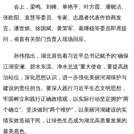
会上，梁鸣、刘峰、单艳平、叶方霞、潘晓洁、
学术中国
乡村振兴
银龄
溯源中国
张欧阳、袁慧等委员、专家、志愿者代表作协商发
城市
旅游
能源
会展
言。潘世炳、徐国斌、黄荣军、葛继稳等委员即席提
彩票
娱乐
时尚
悦读
问，省直有关部门负责人现场回应。
公益
一带一路
亚太网
上市公司
孙伟指出，湖北肩负着习近平总书记赋予的“确保
文化产业
江湖安澜、碧水东流、净水北送”重大使命，要提高政
治站位，深化思想认识，进一步强化美丽河湖保护与
地方频道
建设的责任担当。要深入践行习近平生态文明思想，
牢固树立和践行正确政绩观，以实际行动坚定拥护“两
北京
天津
河北
山西
个确立”、坚决做到“两个维护”，以美丽河湖建设的实
辽宁
吉林
上海
江苏
绩实效造福于民，让绿色生态成为湖北高质量发展的
浙江
安徽
福建
江西
最美底色。