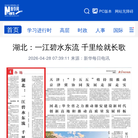
手机版
PC版本
网站无障碍
网站地图
首页
学习进行时
高层
时政
人事
国际
财
湖北：一江碧水东流 千里绘就长歌
学习进行时
高层
时政
人事
2026-04-28 07:39:11
来源：新华每日电讯
国际
财经
网评
港澳
台湾
思客智库
全球连线
教育
科技
科创
量子
体育
文化
书画
健康
军事
访谈
视频
图片
政务
法律
中央文件
金融
汽车
食品
人居
信息化
数字经济