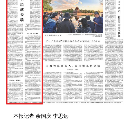
学术中国
乡村振兴
银龄
溯源中国
城市
旅游
能源
会展
彩票
娱乐
时尚
悦读
公益
一带一路
亚太网
上市公司
文化产业
地方频道
北京
天津
河北
山西
辽宁
吉林
上海
江苏
本报记者 余国庆 李思远
浙江
安徽
福建
江西