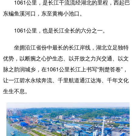
1061公里，是长江干流流经湖北的里程，西起巴
山东
河南
湖北
湖南
东鳊鱼溪河口，东至黄梅小池口。
广东
广西
海南
重庆
四川
贵州
云南
西藏
1061公里，也是长江全长的六分之一。
陕西
甘肃
青海
宁夏
坐拥沿江省份中最长的长江岸线，湖北立足独特
新疆
内蒙古
黑龙江
优势，以断腕之心护生态、以开放之力兴交通、以文
脉之韵润城乡，在1061公里长江上书写“荆楚答卷”，
多语种频道
让一江碧水永续奔流、千里航道通江达海、千年文化
English
Español
Français
عربى
生生不息。
Русский язык
日本語
한국어
Deutsch
Português