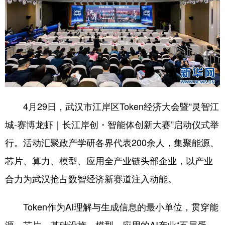
学术中国
乡村振兴
银龄
溯源中国
城市
旅游
能源
会展
彩票
娱乐
时尚
悦读
公益
一带一路
亚太网
上市公司
文化产业
4月29日，武汉市江岸区Token经济大会暨“灵智江
城-赛博龙虾｜长江岸创・智能体创新大赛”启动仪式举
行。活动汇聚政产学研各界代表200余人，集聚能源、
地方频道
芯片、算力、模型、应用全产业链头部企业，以产业
北京
天津
河北
山西
合力为武汉抢占数智经济新赛道注入动能。
辽宁
吉林
上海
江苏
Token作为AI理解与生成信息的最小单位，贯穿能
浙江
安徽
福建
江西
源、芯片、基础设施、模型、应用的AI产业“五层蛋