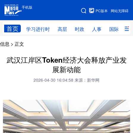
手机版
手机版
PC版本
网站无障碍
网站地图
首页
学习进行时
高层
时政
人事
国际
财
信息
> 正文
学习进行时
高层
时政
人事
国际
财经
网评
港澳
武汉江岸区Token经济大会释放产业发
展新动能
台湾
思客智库
全球连线
教育
2026-04-30 16:04:58
来源：新华网
科技
科创
量子
体育
文化
书画
健康
军事
访谈
视频
图片
政务
法律
中央文件
金融
汽车
食品
人居
信息化
数字经济