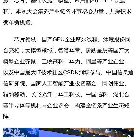
山东
河南
湖北
湖南
糕”。本次大会集齐产业链各环节核心力量，共探技术
广东
广西
海南
重庆
变革新机遇。
四川
贵州
云南
西藏
芯片领域，国产GPU企业摩尔线程、沐曦股份同
陕西
甘肃
青海
宁夏
台亮相；大模型领域，智谱华章、阶跃星辰等国产大
新疆
内蒙古
黑龙江
模型企业齐聚；三峡高科、华为、阿里等产业企业，
以及中国最大IT技术社区CSDN到场参与。中国信息通
多语种频道
信研究院、国家人工智能产业投资基金、同创伟业、
English
Español
Français
عربى
猎豹移动、长飞光纤、华工科技、中国信科、湖北台
Русский язык
日本語
한국어
基半导体等机构与企业参会，构建全链条产业生态矩
阵。
Deutsch
Português