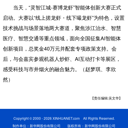
当天，“灵智江城-赛博龙虾”智能体创新大赛正式
启动。大赛以“线上搓龙虾・线下嘬龙虾”为特色，设置
技术挑战与场景落地两大赛道，聚焦涉江治水、智慧
医疗、智慧交通等重点领域，面向全国征集AI智能体
创新项目，总奖金40万元并配套专项政策支持。会
后，与会嘉宾参观机器人炒虾、AI互动打卡等展区，
感受科技与市井烟火的融合魅力。（赵梦琪、李欣
然）
【责任编辑:吴文华】
Copyright © 2000 - 2026 XINHUANET.com All Rights Reserved.
制作单位：新华网股份有限公司 版权所有：新华网股份有限公司