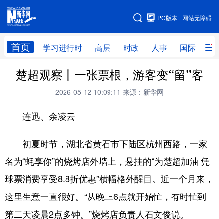
手机版
PC版本
网站无障碍
网站地图
首页
学习进行时
高层
时政
人事
国际
财
楚超观察丨一张票根，游客变“留”客
学习进行时
高层
时政
人事
2026-05-12 10:09:11
来源：新华网
国际
财经
网评
港澳
连迅、余凌云
台湾
思客智库
全球连线
教育
科技
科创
量子
体育
初夏时节，湖北省黄石市下陆区杭州西路，一家
文化
书画
健康
军事
名为“蚝享你”的烧烤店外墙上，悬挂的“为楚超加油 凭
访谈
视频
图片
政务
球票消费享受8.8折优惠”横幅格外醒目。近一个月来，
这里生意一直很好。“从晚上6点就开始忙，有时忙到
法律
中央文件
金融
汽车
第二天凌晨2点多钟。”烧烤店负责人石文俊说。
食品
人居
信息化
数字经济