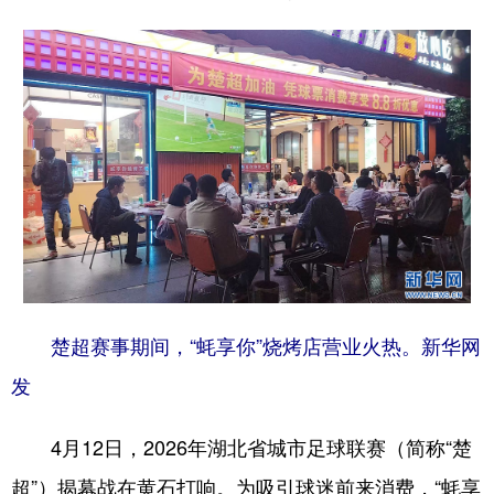
学术中国
乡村振兴
银龄
溯源中国
城市
旅游
能源
会展
彩票
娱乐
时尚
悦读
公益
一带一路
亚太网
上市公司
文化产业
地方频道
楚超赛事期间，“蚝享你”烧烤店营业火热。新华网
北京
天津
河北
山西
发
辽宁
吉林
上海
江苏
4月12日，2026年湖北省城市足球联赛（简称“楚
浙江
安徽
福建
江西
超”）揭幕战在黄石打响。为吸引球迷前来消费，“蚝享