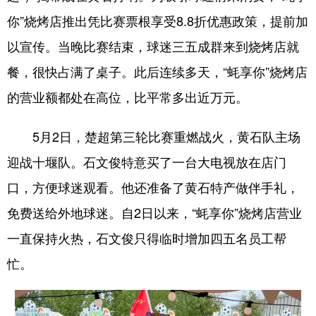
山东
河南
湖北
湖南
你”烧烤店推出凭比赛票根享受8.8折优惠政策，提前加
广东
广西
海南
重庆
以宣传。当晚比赛结束，球迷三五成群来到烧烤店就
四川
贵州
云南
西藏
餐，很快占满了桌子。此后连续多天，“蚝享你”烧烤店
陕西
甘肃
青海
宁夏
的营业额都处在高位，比平常多出近万元。
新疆
内蒙古
黑龙江
5月2日，楚超第三轮比赛重燃战火，黄石队主场
迎战十堰队。石文俊特意买了一台大电视放在店门
多语种频道
口，方便球迷观看。他还准备了黄石特产做伴手礼，
English
Español
Français
عربى
免费送给外地球迷。自2日以来，“蚝享你”烧烤店营业
一直保持火热，石文俊只得临时增加四五名员工帮
Русский язык
日本語
한국어
忙。
Deutsch
Português