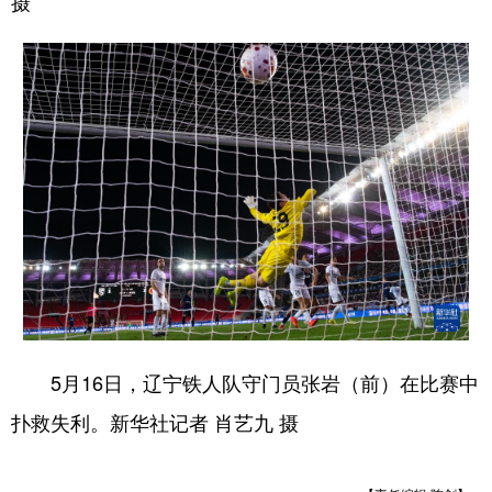
摄
5月16日，辽宁铁人队守门员张岩（前）在比赛中
扑救失利。新华社记者 肖艺九 摄