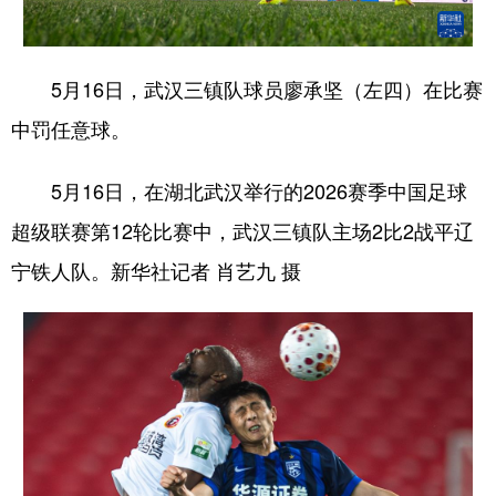
学术中国
乡村振兴
银龄
溯源中国
5月16日，武汉三镇队球员廖承坚（左四）在比赛
城市
旅游
能源
会展
中罚任意球。
彩票
娱乐
时尚
悦读
公益
一带一路
亚太网
上市公司
5月16日，在湖北武汉举行的2026赛季中国足球
超级联赛第12轮比赛中，武汉三镇队主场2比2战平辽
文化产业
宁铁人队。新华社记者 肖艺九 摄
地方频道
北京
天津
河北
山西
辽宁
吉林
上海
江苏
浙江
安徽
福建
江西