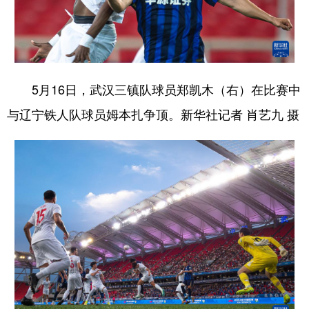
山东
河南
湖北
湖南
广东
广西
海南
重庆
四川
贵州
云南
西藏
5月16日，武汉三镇队球员郑凯木（右）在比赛中
陕西
甘肃
青海
宁夏
与辽宁铁人队球员姆本扎争顶。新华社记者 肖艺九 摄
新疆
内蒙古
黑龙江
多语种频道
English
Español
Français
عربى
Русский язык
日本語
한국어
Deutsch
Português