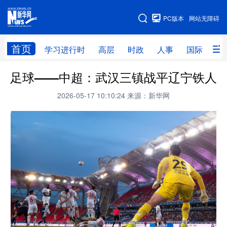
手机版
PC版本
网站无障碍
网站地图
首页
学习进行时
高层
时政
人事
国际
财
足球——中超：武汉三镇战平辽宁铁人
学习进行时
高层
时政
人事
2026-05-17 10:10:24
来源：新华网
国际
财经
网评
港澳
台湾
思客智库
全球连线
教育
科技
科创
量子
体育
文化
书画
健康
军事
访谈
视频
图片
政务
法律
中央文件
金融
汽车
食品
人居
信息化
数字经济