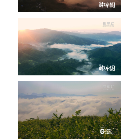
山东
河南
湖北
湖南
广东
广西
海南
重庆
四川
贵州
云南
西藏
陕西
甘肃
青海
宁夏
新疆
内蒙古
黑龙江
多语种频道
English
Español
Français
عربى
Русский язык
日本語
한국어
Deutsch
Português