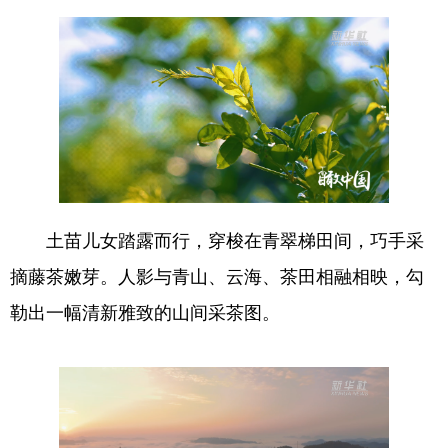
土苗儿女踏露而行，穿梭在青翠梯田间，巧手采
摘藤茶嫩芽。人影与青山、云海、茶田相融相映，勾
勒出一幅清新雅致的山间采茶图。