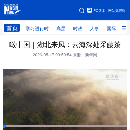
手机版
PC版本
网站无障碍
网站地图
首页
学习进行时
高层
时政
人事
国际
财
瞰中国｜湖北来凤：云海深处采藤茶
学习进行时
高层
时政
人事
2026-05-17 09:50:54
来源：新华网
国际
财经
网评
港澳
台湾
思客智库
全球连线
教育
科技
科创
量子
体育
文化
书画
健康
军事
访谈
视频
图片
政务
法律
中央文件
金融
汽车
食品
人居
信息化
数字经济