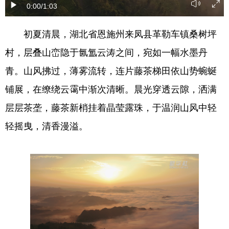
0:00
/1:03
学术中国
乡村振兴
银龄
溯源中国
初夏清晨，湖北省恩施州来凤县革勒车镇桑树坪
城市
旅游
能源
会展
村，层叠山峦隐于氤氲云涛之间，宛如一幅水墨丹
彩票
娱乐
时尚
悦读
青。山风拂过，薄雾流转，连片藤茶梯田依山势蜿蜒
公益
一带一路
亚太网
上市公司
铺展，在缭绕云霭中渐次清晰。晨光穿透云隙，洒满
层层茶垄，藤茶新梢挂着晶莹露珠，于温润山风中轻
文化产业
轻摇曳，清香漫溢。
地方频道
北京
天津
河北
山西
辽宁
吉林
上海
江苏
浙江
安徽
福建
江西