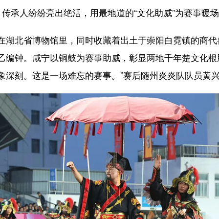
，传承人纷纷亮出绝活，用最地道的“文化助威”为赛事暖
湖北省博物馆里，同时收藏着出土于崇阳白霓镇的商代
乙编钟。咸宁以铜鼓为赛事助威，彰显两地千年楚文化根
象深刻。这是一场难忘的赛事。”赛后随州炎炎队队员黄