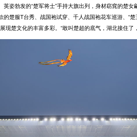
。英姿勃发的“楚军将士”手持大旗出列，身材窈窕的楚女
的楚服T台秀、战国袍试穿、千人战国袍花车巡游、“楚王
位展现楚文化的丰富多彩。“敢叫楚超的底气，湖北接住了