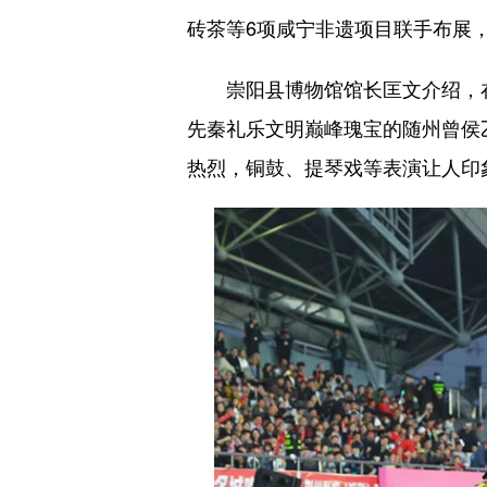
砖茶等6项咸宁非遗项目联手布展
崇阳县博物馆馆长匡文‌介绍，在
先秦礼乐文明巅峰瑰宝的随州曾侯
热烈，铜鼓、提琴戏等表演让人印