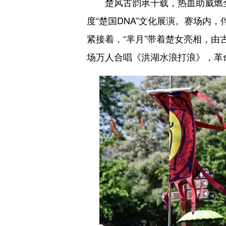
楚风古韵承千载，热血助威燃全场
度“楚国DNA”文化展演。赛场
紧接着，“芈月”带着楚女亮相，
场万人合唱《洪湖水浪打浪》，革