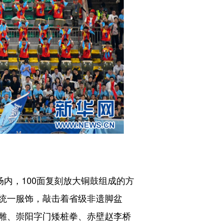
内，100面复刻放大铜鼓组成的方
统一服饰，敲击着省级非遗脚盆
雕、崇阳字门矮桩拳、赤壁赵李桥