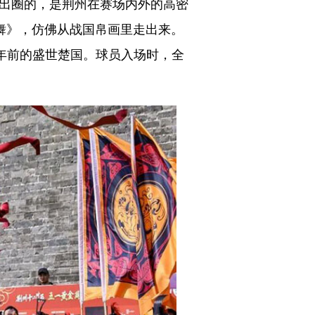
出圈的，是荆州在赛场内外的高密
宾舞》，仿佛从战国帛画里走出来。
千年前的盛世楚国。球员入场时，全