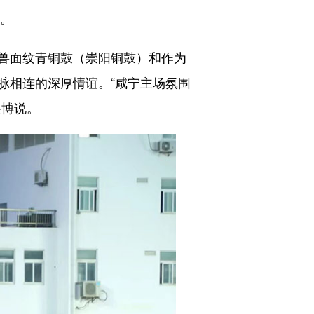
场。
兽面纹青铜鼓（崇阳铜鼓）和作为
脉相连的深厚情谊。“咸宁主场氛围
兴博说。