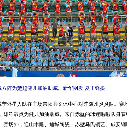
成方阵为楚超健儿加油助威。新华网发 夏正锋摄
宁外星人队在主场崇阳县文体中心对阵随州炎炎队。赛场
，雄浑鼓点为健儿加油助威。来自赤壁的球迷啦啦队身着
。赛场外，通山木雕、通城陶瓷、赤壁马氏铜艺、咸安铜