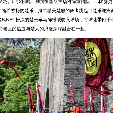
。5月2日晚，荆州恒隆队主场对阵黄冈队，比比赛更
内，伴随着悠扬的楚乐，身着精美楚服的舞者跳起《楚乐迎
由古风NPC扮演的楚王车马阵缓缓驶入球场，将球迷带回
命老区的热血与楚人的浪漫深深融合在一起。