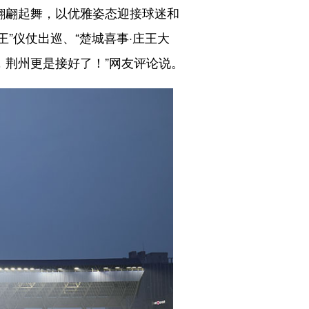
翩翩起舞，以优雅姿态迎接球迷和
”仪仗出巡、“楚城喜事·庄王大
，荆州更是接好了！”网友评论说。