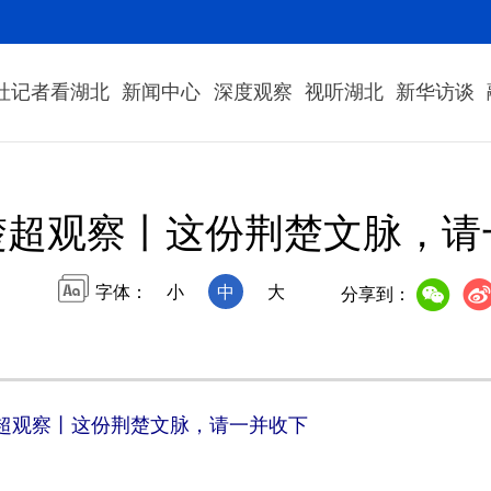
社记者看湖北
新闻中心
深度观察
视听湖北
新华访谈
楚超观察丨这份荆楚文脉，请
字体：
小
中
大
分享到：
超观察丨这份荆楚文脉，请一并收下