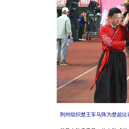
荆州组织楚王车马阵为楚超比