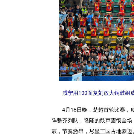
咸宁用100面复刻放大铜鼓组
4月18日晚，楚超首轮比赛，咸
阵整齐列队，隆隆的鼓声震彻全场
鼓，节奏激昂，尽显三国古地豪迈