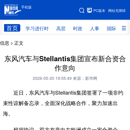
手机版
手机版
PC版本
网站无障碍
网站地图
首页
学习进行时
高层
时政
人事
国际
财
信息
> 正文
学习进行时
高层
时政
人事
国际
财经
网评
港澳
东风汽车与Stellantis集团宣布新合资合
作意向
台湾
思客智库
全球连线
教育
2026-05-20 19:55:49
来源：新华网
科技
科创
量子
体育
近日，东风汽车与Stellantis集团签署了一项非约
文化
书画
健康
军事
束性谅解备忘录，全面深化战略合作，聚力加速出
访谈
视频
图片
政务
海。
法律
中央文件
金融
汽车
根据协议，双方有意向在欧洲成立一家合资企
食品
人居
信息化
数字经济