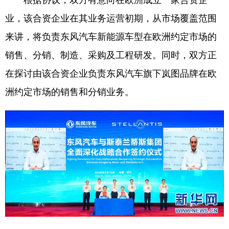
业，该合资企业在其业务运营初期，从市场覆盖范围
学术中国
乡村振兴
银龄
溯源中国
来讲，将负责东风汽车新能源车型在欧洲约定市场的
城市
旅游
能源
会展
销售、分销、制造、采购及工程研发。同时，双方正
彩票
娱乐
时尚
悦读
在探讨由该合资企业负责东风汽车旗下岚图品牌在欧
公益
一带一路
亚太网
上市公司
洲约定市场的销售和分销业务。
文化产业
地方频道
北京
天津
河北
山西
辽宁
吉林
上海
江苏
浙江
安徽
福建
江西