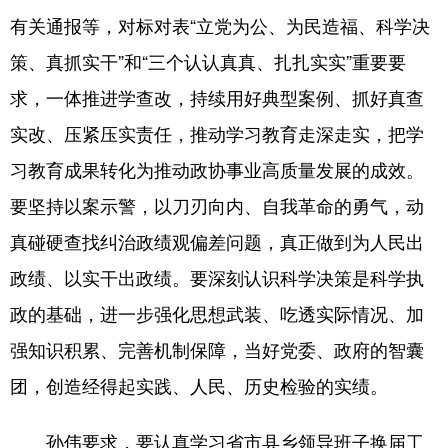
山东
河南
湖北
湖南
有关通报等，对标对表“立党为公、为民造福、科学决
广东
广西
海南
重庆
策、真抓实干”和“三个认认真真、扎扎实实”重要要
四川
贵州
云南
西藏
求，一体推进学查改，持续用好典型案例、抓好真查
实改、压紧压实责任，推动学习教育走深走实，把学
陕西
甘肃
青海
宁夏
习教育成果转化为推动政协事业高质量发展的成效。
新疆
内蒙古
黑龙江
要坚持以案示警，以刀刃向内、自我革命的勇气，动
真碰硬查找纠治政绩观偏差问题，真正做到为人民出
多语种频道
政绩、以实干出政绩。要深刻认识科学决策是科学执
English
Español
Français
عربى
政的基础，进一步强化思想武装、吃透实际情况、加
Русский язык
日本語
한국어
强知识积累、完善机制保障，当好党委、政府的智囊
Deutsch
Português
团，创造经得起实践、人民、历史检验的实绩。
孙伟要求，要认真学习省市县乡领导班子换届工