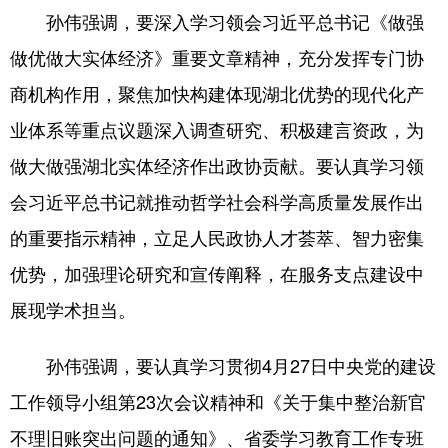
孙伟强调，要深入学习领会习近平总书记《做强
学术中国
乡村振兴
银龄
溯源中国
做优做大实体经济》重要文章精神，充分发挥专门协
城市
旅游
能源
会展
商机构作用，聚焦加快构建体现湖北优势的现代化产
彩票
娱乐
时尚
悦读
业体系等重点议题深入调查研究、积极建言资政，为
做大做强湖北实体经济作出政协贡献。要认真学习领
公益
一带一路
亚太网
上市公司
会习近平总书记就推动哲学社会科学高质量发展作出
文化产业
的重要指示精神，立足人民政协人才荟萃、智力密集
优势，加强理论研究和宣传阐释，在服务支点建设中
地方频道
展现学术担当。
北京
天津
河北
山西
孙伟强调，要认真学习贯彻4月27日中央党的建设
辽宁
吉林
上海
江苏
工作领导小组第23次会议精神和《关于集中整治新官
浙江
安徽
福建
江西
不理旧账突出问题的通知》、省委学习教育工作专班