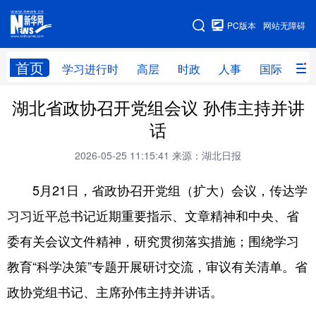
手机版
PC版本
网站无障碍
网站地图
首页
学习进行时
高层
时政
人事
国际
财
湖北省政协召开党组会议 孙伟主持并讲
学习进行时
高层
时政
人事
话
国际
财经
网评
港澳
2026-05-25 11:15:41
来源：湖北日报
台湾
思客智库
全球连线
教育
5月21日，省政协召开党组（扩大）会议，传达学
科技
科创
量子
体育
习习近平总书记近期重要指示、文章精神和中央、省
文化
书画
健康
军事
委有关会议文件精神，研究贯彻落实措施；围绕学习
访谈
视频
图片
政务
教育“科学决策”专题开展研讨交流，审议有关清单。省
法律
中央文件
金融
汽车
政协党组书记、主席孙伟主持并讲话。
食品
人居
信息化
数字经济