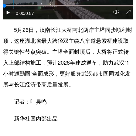
学术中国
乡村振兴
银龄
溯源中国
0:00
/0:57
城市
旅游
能源
会展
5月26日，汉南长江大桥南北两岸主塔同步顺利封
彩票
娱乐
时尚
悦读
顶，这座湖北省最大跨径双主缆八车道悬索桥建设取
公益
一带一路
亚太网
上市公司
得关键性节点突破。主塔全面封顶后，大桥将正式转
入上部结构施工，预计2028年建成通车，助力武汉“1
文化产业
小时通勤圈”全面成形，更好服务武汉都市圈同城化发
展与长江经济带高质量发展。
地方频道
北京
天津
河北
山西
记者：叶昊鸣
辽宁
吉林
上海
江苏
新华社国内部出品
浙江
安徽
福建
江西