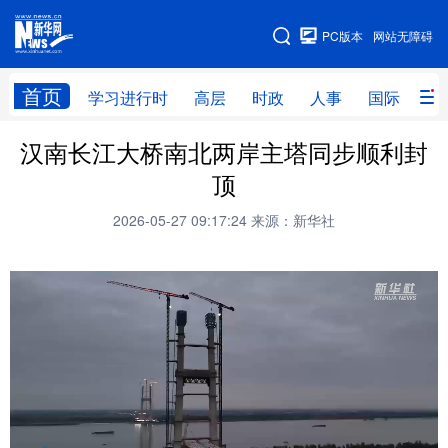
手机版
PC版本
网站无障碍
网站地图
首页
学习进行时
高层
时政
人事
国际
财
汉南长江大桥南北两岸主塔同步顺利封
学习进行时
高层
时政
人事
顶
国际
财经
网评
港澳
2026-05-27 09:17:24
来源：新华社
台湾
思客智库
全球连线
教育
科技
科创
量子
体育
文化
书画
健康
军事
访谈
视频
图片
政务
法律
中央文件
金融
汽车
食品
人居
信息化
数字经济