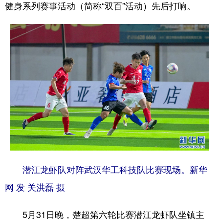
健身系列赛事活动（简称“双百”活动）先后打响。
学术中国
乡村振兴
银龄
溯源中国
城市
旅游
能源
会展
彩票
娱乐
时尚
悦读
公益
一带一路
亚太网
上市公司
文化产业
地方频道
北京
天津
河北
山西
潜江龙虾队对阵武汉华工科技队比赛现场。新华
辽宁
吉林
上海
江苏
网 发 关洪磊 摄
浙江
安徽
福建
江西
5月31日晚，楚超第六轮比赛潜江龙虾队坐镇主