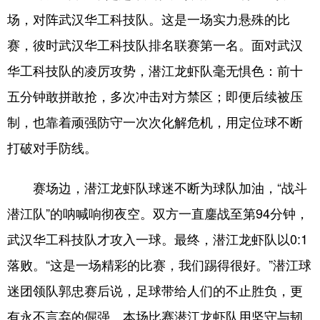
山东
河南
湖北
湖南
场，对阵武汉华工科技队。这是一场实力悬殊的比
广东
广西
海南
重庆
赛，彼时武汉华工科技队排名联赛第一名。面对武汉
四川
贵州
云南
西藏
华工科技队的凌厉攻势，潜江龙虾队毫无惧色：前十
五分钟敢拼敢抢，多次冲击对方禁区；即便后续被压
陕西
甘肃
青海
宁夏
制，也靠着顽强防守一次次化解危机，用定位球不断
新疆
内蒙古
黑龙江
打破对手防线。
多语种频道
赛场边，潜江龙虾队球迷不断为球队加油，“战斗
潜江队”的呐喊响彻夜空。双方一直鏖战至第94分钟，
English
Español
Français
عربى
武汉华工科技队才攻入一球。最终，潜江龙虾队以0:1
Русский язык
日本語
한국어
落败。“这是一场精彩的比赛，我们踢得很好。”潜江球
Deutsch
Português
迷团领队郭忠赛后说，足球带给人们的不止胜负，更
有永不言弃的倔强。本场比赛潜江龙虾队用坚守与韧