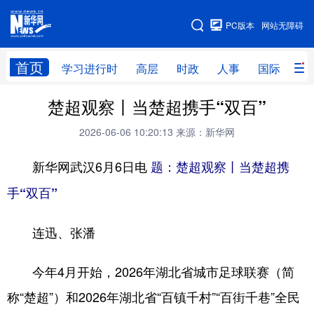
手机版
PC版本
网站无障碍
网站地图
首页
学习进行时
高层
时政
人事
国际
财
楚超观察丨当楚超携手“双百”
学习进行时
高层
时政
人事
2026-06-06 10:20:13
来源：新华网
国际
财经
网评
港澳
新华网武汉6月6日电
台湾
思客智库
题：楚超观察丨当楚超携
全球连线
教育
手“双百”
科技
科创
量子
体育
文化
书画
健康
军事
连迅、张潘
访谈
视频
图片
政务
今年4月开始，2026年湖北省城市足球联赛（简
法律
中央文件
金融
汽车
称“楚超”）和2026年湖北省“百镇千村”“百街千巷”全民
食品
人居
信息化
数字经济