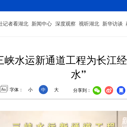
社记者看湖北
新闻中心
深度观察
视听湖北
新华访谈
三峡水运新通道工程为长江经
水”
字体：
小
中
大
分享到：