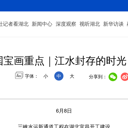
社记者看湖北
新闻中心
深度观察
视听湖北
新华访谈
国宝画重点｜江水封存的时
字体：
小
中
大
分享到：
6月8日
三峡水运新通道工程在湖北宜昌开工建设