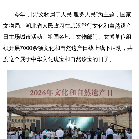
学术中国
乡村振兴
银龄
溯源中国
今年，以“文物属于人民 服务人民”为主题，国家
文物局、湖北省人民政府在武汉举行文化和自然遗产
城市
旅游
能源
会展
日主场城市活动。祖国各地，文物部门、文博单位组
彩票
娱乐
时尚
悦读
织开展7000余项文化和自然遗产日线上线下活动，共
公益
一带一路
亚太网
上市公司
度这个属于中华文化瑰宝和自然珍宝的日子。
文化产业
地方频道
北京
天津
河北
山西
辽宁
吉林
上海
江苏
浙江
安徽
福建
江西