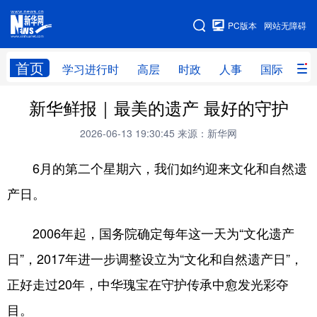
手机版
PC版本
网站无障碍
网站地图
首页
学习进行时
高层
时政
人事
国际
财
新华鲜报｜最美的遗产 最好的守护
学习进行时
高层
时政
人事
2026-06-13 19:30:45
来源：新华网
国际
财经
网评
港澳
6月的第二个星期六，我们如约迎来文化和自然遗
台湾
思客智库
全球连线
教育
产日。
科技
科创
量子
体育
文化
书画
健康
军事
2006年起，国务院确定每年这一天为“文化遗产
访谈
视频
图片
政务
日”，2017年进一步调整设立为“文化和自然遗产日”，
正好走过20年，中华瑰宝在守护传承中愈发光彩夺
法律
中央文件
金融
汽车
目。
食品
人居
信息化
数字经济