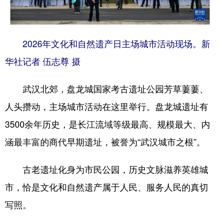
山东
河南
湖北
湖南
广东
广西
海南
重庆
2026年文化和自然遗产日主场城市活动现场。新
四川
贵州
云南
西藏
华社记者 伍志尊 摄
陕西
甘肃
青海
宁夏
新疆
内蒙古
黑龙江
武汉北郊，盘龙城国家考古遗址公园芳草萋萋、
人头攒动，主场城市活动在这里举行。盘龙城遗址有
多语种频道
3500余年历史，是长江流域等级最高、规模最大、内
涵最丰富的商代早期遗址，被誉为“武汉城市之根”。
English
Español
Français
عربى
Русский язык
日本語
한국어
古老遗址化身为市民公园，历史文脉滋养英雄城
市，恰是文化和自然遗产属于人民、服务人民的真切
Deutsch
Português
写照。