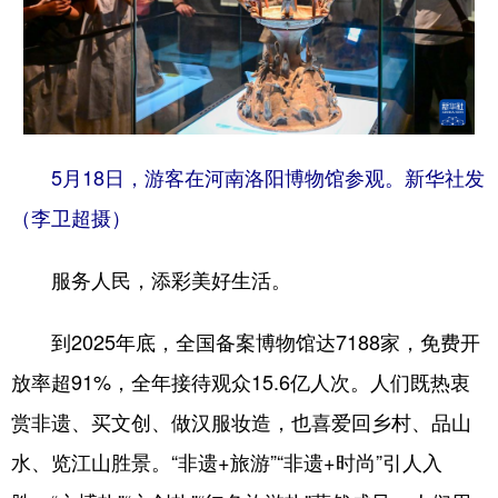
5月18日，游客在河南洛阳博物馆参观。新华社发
（李卫超摄）
服务人民，添彩美好生活。
到2025年底，全国备案博物馆达7188家，免费开
放率超91%，全年接待观众15.6亿人次。人们既热衷
赏非遗、买文创、做汉服妆造，也喜爱回乡村、品山
水、览江山胜景。“非遗+旅游”“非遗+时尚”引人入