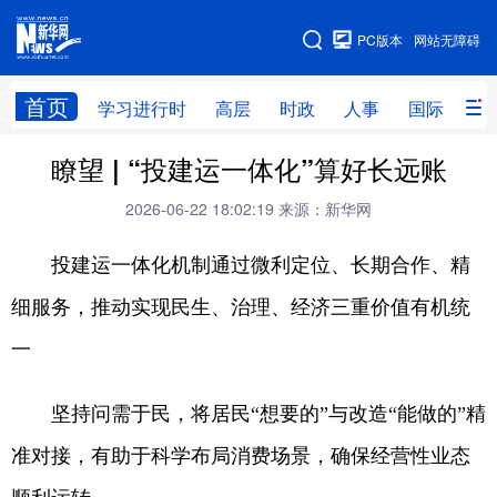
手机版
PC版本
网站无障碍
网站地图
首页
学习进行时
高层
时政
人事
国际
财
瞭望 | “投建运一体化”算好长远账
学习进行时
高层
时政
人事
2026-06-22 18:02:19
来源：新华网
国际
财经
网评
港澳
台湾
思客智库
全球连线
教育
投建运一体化机制通过微利定位、长期合作、精
细服务，推动实现民生、治理、经济三重价值有机统
科技
科创
量子
体育
一
文化
书画
健康
军事
访谈
视频
图片
政务
坚持问需于民，将居民“想要的”与改造“能做的”精
法律
中央文件
金融
汽车
准对接，有助于科学布局消费场景，确保经营性业态
食品
人居
信息化
数字经济