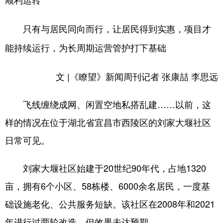
顺利运转
学术中国
乡村振兴
银龄
溯源中国
只有与居民同向而行，让居民得到实惠，项目才
城市
旅游
能源
会展
能持续运行，为长周期运营管护打下基础
彩票
娱乐
时尚
悦读
文 |《瞭望》新闻周刊记者 张康喆 李思远
公益
一带一路
亚太网
上市公司
飞线缠绕成网、闲置空地私搭乱建……以前，这
文化产业
样的情况在位于湖北省宜昌市西陵区的刘家大堰社区
日常可见。
地方频道
北京
天津
河北
山西
刘家大堰社区始建于20世纪90年代，占地1320
亩，拥有6个小区、58栋楼、6000余名居民，一度基
辽宁
吉林
上海
江苏
础设施老化、公共服务短缺。该社区在2008年和2021
浙江
安徽
福建
江西
年进行过两轮改造，但效果未达预期。