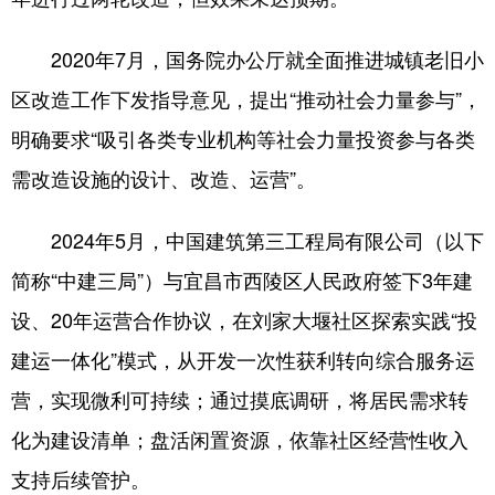
山东
河南
湖北
湖南
广东
广西
海南
重庆
2020年7月，国务院办公厅就全面推进城镇老旧小
区改造工作下发指导意见，提出“推动社会力量参与”，
四川
贵州
云南
西藏
明确要求“吸引各类专业机构等社会力量投资参与各类
陕西
甘肃
青海
宁夏
需改造设施的设计、改造、运营”。
新疆
内蒙古
黑龙江
2024年5月，中国建筑第三工程局有限公司（以下
多语种频道
简称“中建三局”）与宜昌市西陵区人民政府签下3年建
设、20年运营合作协议，在刘家大堰社区探索实践“投
English
Español
Français
عربى
建运一体化”模式，从开发一次性获利转向综合服务运
Русский язык
日本語
한국어
营，实现微利可持续；通过摸底调研，将居民需求转
Deutsch
Português
化为建设清单；盘活闲置资源，依靠社区经营性收入
支持后续管护。