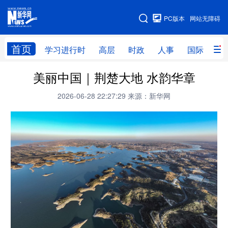
手机版
PC版本
网站无障碍
网站地图
首页
学习进行时
高层
时政
人事
国际
财
美丽中国｜荆楚大地 水韵华章
学习进行时
高层
时政
人事
2026-06-28 22:27:29
来源：新华网
国际
财经
网评
港澳
台湾
思客智库
全球连线
教育
科技
科创
量子
体育
文化
书画
健康
军事
访谈
视频
图片
政务
法律
中央文件
金融
汽车
食品
人居
信息化
数字经济