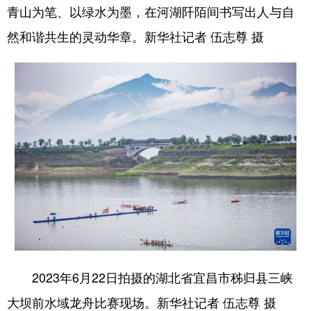
山东
河南
湖北
湖南
青山为笔、以绿水为墨，在河湖阡陌间书写出人与自
广东
广西
海南
重庆
然和谐共生的灵动华章。新华社记者 伍志尊 摄
四川
贵州
云南
西藏
陕西
甘肃
青海
宁夏
新疆
内蒙古
黑龙江
多语种频道
English
Español
Français
عربى
Русский язык
日本語
한국어
Deutsch
Português
2023年6月22日拍摄的湖北省宜昌市秭归县三峡
大坝前水域龙舟比赛现场。新华社记者 伍志尊 摄