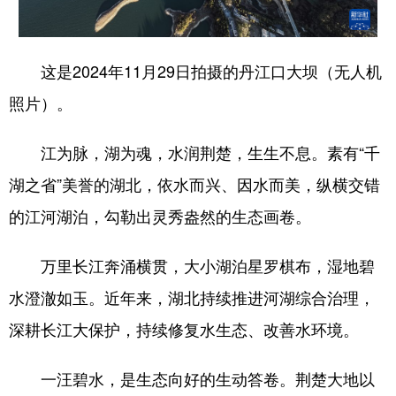
学术中国
乡村振兴
银龄
溯源中国
这是2024年11月29日拍摄的丹江口大坝（无人机
城市
旅游
能源
会展
照片）。
彩票
娱乐
时尚
悦读
公益
一带一路
亚太网
上市公司
江为脉，湖为魂，水润荆楚，生生不息。素有“千
湖之省”美誉的湖北，依水而兴、因水而美，纵横交错
文化产业
的江河湖泊，勾勒出灵秀盎然的生态画卷。
地方频道
万里长江奔涌横贯，大小湖泊星罗棋布，湿地碧
北京
天津
河北
山西
水澄澈如玉。近年来，湖北持续推进河湖综合治理，
深耕长江大保护，持续修复水生态、改善水环境。
辽宁
吉林
上海
江苏
浙江
安徽
福建
江西
一汪碧水，是生态向好的生动答卷。荆楚大地以