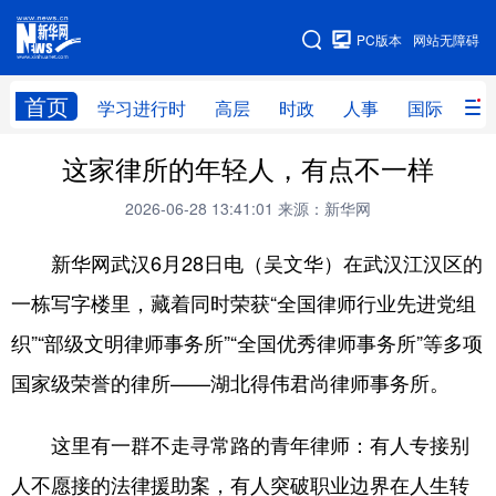
手机版
PC版本
网站无障碍
网站地图
首页
学习进行时
高层
时政
人事
国际
财
这家律所的年轻人，有点不一样
学习进行时
高层
时政
人事
2026-06-28 13:41:01
来源：新华网
国际
财经
网评
港澳
新华网武汉6月28日电（吴文华）在武汉江汉区的
台湾
思客智库
全球连线
教育
一栋写字楼里，藏着同时荣获“全国律师行业先进党组
科技
科创
量子
体育
织”“部级文明律师事务所”“全国优秀律师事务所”等多项
文化
书画
健康
军事
国家级荣誉的律所——湖北得伟君尚律师事务所。
访谈
视频
图片
政务
这里有一群不走寻常路的青年律师：有人专接别
法律
中央文件
金融
汽车
人不愿接的法律援助案，有人突破职业边界在人生转
食品
人居
信息化
数字经济