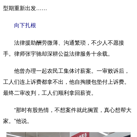
型期重新出发……
学术中国
乡村振兴
银龄
溯源中国
向下扎根
城市
旅游
能源
会展
彩票
娱乐
时尚
悦读
法律援助酬劳微薄、沟通繁琐，不少人不愿接
公益
一带一路
亚太网
上市公司
手。律师张宇驰却深耕公益法律服务十余载。
文化产业
他曾办理一起农民工集体讨薪案。一审败诉后，
工人们连上诉费都拿不出，他自掏腰包垫付上诉费。
地方频道
最终二审改判，工人们顺利拿回薪资。
北京
天津
河北
山西
“那时有股热情，不想案件就此搁置，真心想帮大
辽宁
吉林
上海
江苏
家。”他说。
浙江
安徽
福建
江西