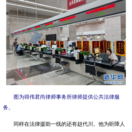
山东
河南
湖北
湖南
广东
广西
海南
重庆
四川
贵州
云南
西藏
陕西
甘肃
青海
宁夏
新疆
内蒙古
黑龙江
多语种频道
English
Español
Français
عربى
图为得伟君尚律师事务所律师提供公共法律服
Русский язык
日本語
한국어
务。
Deutsch
Português
同样在法律援助一线的还有赵代川。他为听障人