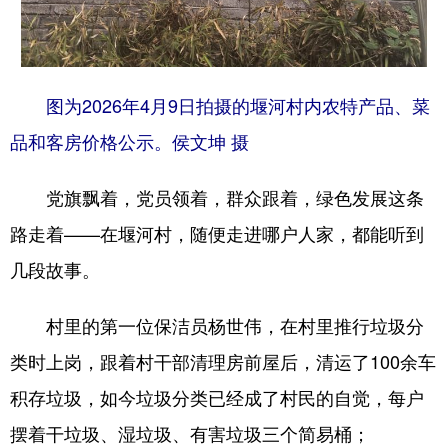
图为2026年4月9日拍摄的堰河村内农特产品、菜
品和客房价格公示。侯文坤 摄
党旗飘着，党员领着，群众跟着，绿色发展这条
路走着——在堰河村，随便走进哪户人家，都能听到
几段故事。
村里的第一位保洁员杨世伟，在村里推行垃圾分
类时上岗，跟着村干部清理房前屋后，清运了100余车
积存垃圾，如今垃圾分类已经成了村民的自觉，每户
摆着干垃圾、湿垃圾、有害垃圾三个简易桶；