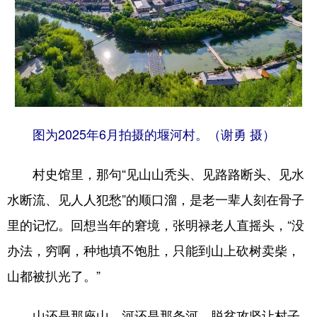
图为2025年6月拍摄的堰河村。（谢勇 摄）
村史馆里，那句“见山山秃头、见路路断头、见水
水断流、见人人犯愁”的顺口溜，是老一辈人刻在骨子
里的记忆。回想当年的窘境，张明禄老人直摇头，“没
办法，穷啊，种地填不饱肚，只能到山上砍树卖柴，
山都被扒光了。”
山还是那座山，河还是那条河，脱贫攻坚让村子