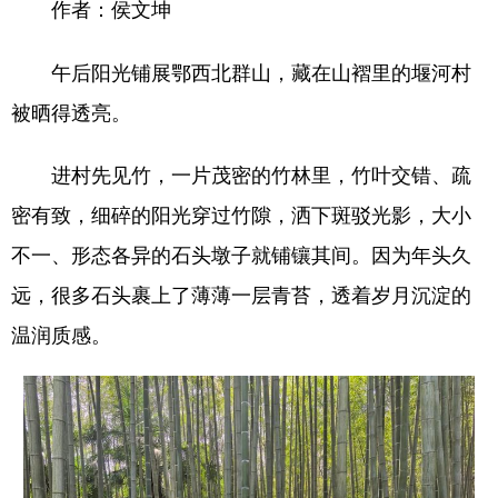
作者：侯文坤
山东
河南
湖北
湖南
广东
广西
海南
重庆
午后阳光铺展鄂西北群山，藏在山褶里的堰河村
四川
贵州
云南
西藏
被晒得透亮。
陕西
甘肃
青海
宁夏
进村先见竹，一片茂密的竹林里，竹叶交错、疏
新疆
内蒙古
黑龙江
密有致，细碎的阳光穿过竹隙，洒下斑驳光影，大小
不一、形态各异的石头墩子就铺镶其间。因为年头久
多语种频道
远，很多石头裹上了薄薄一层青苔，透着岁月沉淀的
English
Español
Français
عربى
温润质感。
Русский язык
日本語
한국어
Deutsch
Português