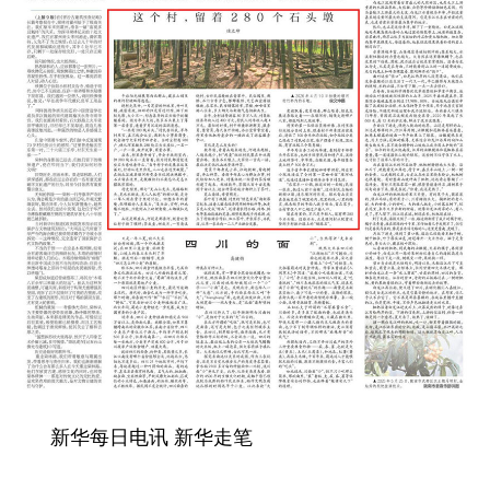
学术中国
乡村振兴
银龄
溯源中国
城市
旅游
能源
会展
彩票
娱乐
时尚
悦读
公益
一带一路
亚太网
上市公司
文化产业
地方频道
北京
天津
河北
山西
辽宁
吉林
上海
江苏
新华每日电讯 新华走笔
浙江
安徽
福建
江西