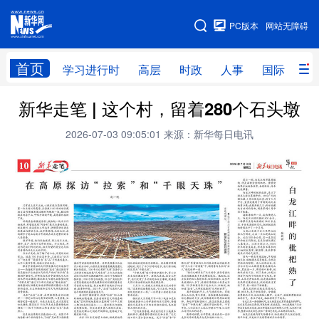
手机版
PC版本
网站无障碍
网站地图
首页
学习进行时
高层
时政
人事
国际
财
新华走笔 | 这个村，留着280个石头墩
学习进行时
高层
时政
人事
2026-07-03 09:05:01
来源：新华每日电讯
国际
财经
网评
港澳
台湾
思客智库
全球连线
教育
科技
科创
量子
体育
文化
书画
健康
军事
访谈
视频
图片
政务
法律
中央文件
金融
汽车
食品
人居
信息化
数字经济