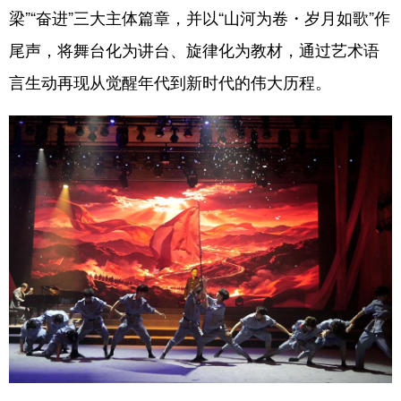
山东
河南
湖北
湖南
梁”“奋进”三大主体篇章，并以“山河为卷・岁月如歌”作
广东
广西
海南
重庆
尾声，将舞台化为讲台、旋律化为教材，通过艺术语
言生动再现从觉醒年代到新时代的伟大历程。
四川
贵州
云南
西藏
陕西
甘肃
青海
宁夏
新疆
内蒙古
黑龙江
多语种频道
English
Español
Français
عربى
Русский язык
日本語
한국어
Deutsch
Português