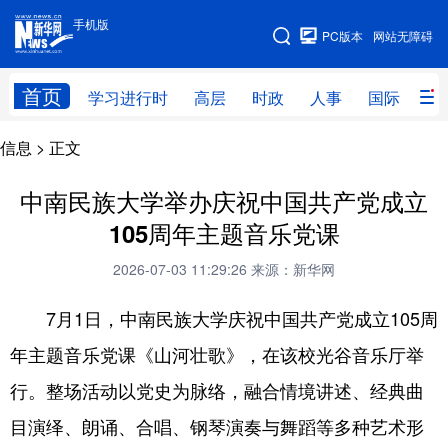
手机版
手机版
PC版本
网站无障碍
网站地图
首页
学习进行时
高层
时政
人事
国际
财
信息
> 正文
学习进行时
高层
时政
人事
国际
财经
网评
港澳
中南民族大学举办庆祝中国共产党成立
105周年主题音乐党课
台湾
思客智库
全球连线
教育
2026-07-03 11:29:26
来源：新华网
科技
科创
量子
体育
7月1日，中南民族大学庆祝中国共产党成立105周
文化
书画
健康
军事
年主题音乐党课《山河壮歌》，在该校光谷音乐厅举
访谈
视频
图片
政务
行。整场活动以党史为脉络，融合情境讲述、经典曲
法律
中央文件
金融
汽车
目演绎、朗诵、合唱、钢琴演奏与舞蹈等多种艺术形
食品
人居
信息化
数字经济