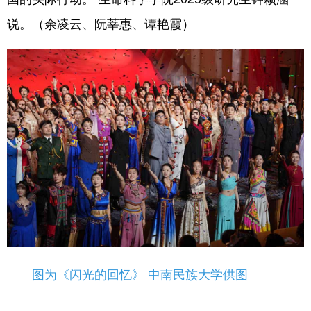
说。（余凌云、阮莘惠、谭艳霞）
图为《闪光的回忆》 中南民族大学供图