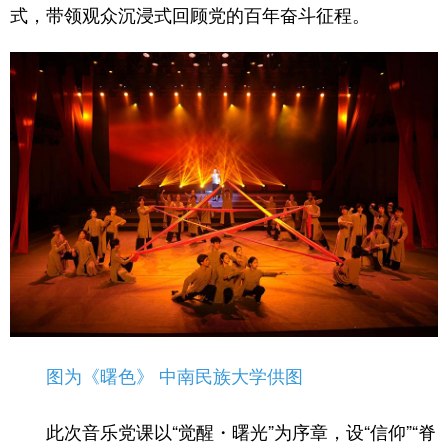
式，带领观众沉浸式回顾党的百年奋斗征程。
学术中国
乡村振兴
银龄
溯源中国
城市
旅游
能源
会展
彩票
娱乐
时尚
悦读
公益
一带一路
亚太网
上市公司
文化产业
地方频道
北京
天津
河北
山西
辽宁
吉林
上海
江苏
图为《曙色》 中南民族大学供图
浙江
安徽
福建
江西
此次音乐党课以“觉醒・曙光”为序章，设“信仰”“脊