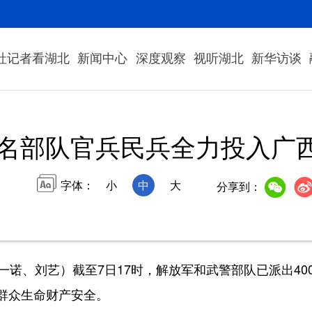
社记者看湖北
新闻中心
深度观察
视听湖北
新华访谈
0余名部队官兵民兵全力投入广
字体：
小
中
大
分享到：
诺、刘艺）截至7日17时，解放军和武警部队已派出40
群众生命财产安全。