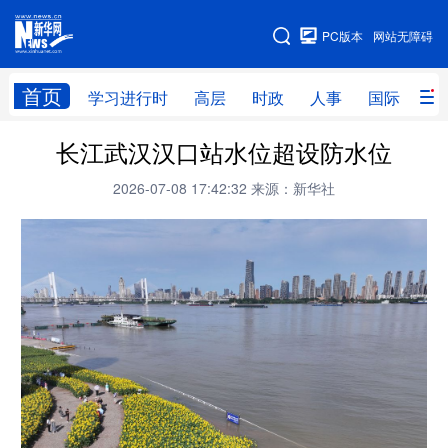
手机版
PC版本
网站无障碍
网站地图
首页
学习进行时
高层
时政
人事
国际
财
长江武汉汉口站水位超设防水位
学习进行时
高层
时政
人事
2026-07-08 17:42:32
来源：新华社
国际
财经
网评
港澳
台湾
思客智库
全球连线
教育
科技
科创
量子
体育
文化
书画
健康
军事
访谈
视频
图片
政务
法律
中央文件
金融
汽车
食品
人居
信息化
数字经济