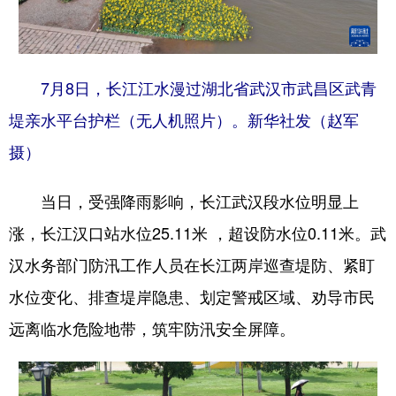
学术中国
乡村振兴
银龄
溯源中国
城市
旅游
能源
会展
7月8日，长江江水漫过湖北省武汉市武昌区武青
彩票
娱乐
时尚
悦读
堤亲水平台护栏（无人机照片）。新华社发（赵军
公益
一带一路
亚太网
上市公司
摄）
文化产业
当日，受强降雨影响，长江武汉段水位明显上
涨，长江汉口站水位25.11米 ，超设防水位0.11米。武
地方频道
汉水务部门防汛工作人员在长江两岸巡查堤防、紧盯
北京
天津
河北
山西
水位变化、排查堤岸隐患、划定警戒区域、劝导市民
远离临水危险地带，筑牢防汛安全屏障。
辽宁
吉林
上海
江苏
浙江
安徽
福建
江西