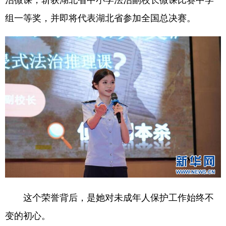
山东
河南
湖北
湖南
组一等奖，并即将代表湖北省参加全国总决赛。
广东
广西
海南
重庆
四川
贵州
云南
西藏
陕西
甘肃
青海
宁夏
新疆
内蒙古
黑龙江
多语种频道
English
Español
Français
عربى
Русский язык
日本語
한국어
Deutsch
Português
这个荣誉背后，是她对未成年人保护工作始终不
变的初心。