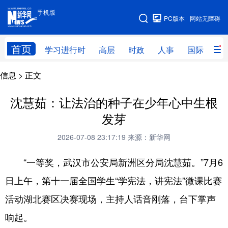
手机版
手机版
PC版本
网站无障碍
网站地图
首页
学习进行时
高层
时政
人事
国际
财
信息
> 正文
学习进行时
高层
时政
人事
国际
财经
网评
港澳
沈慧茹：让法治的种子在少年心中生根
发芽
台湾
思客智库
全球连线
教育
2026-07-08 23:17:19
来源：新华网
科技
科创
量子
体育
“一等奖，武汉市公安局新洲区分局沈慧茹。”7月6
文化
书画
健康
军事
日上午，第十一届全国学生“学宪法，讲宪法”微课比赛
访谈
视频
图片
政务
活动湖北赛区决赛现场，主持人话音刚落，台下掌声
法律
中央文件
金融
汽车
响起。
食品
人居
信息化
数字经济