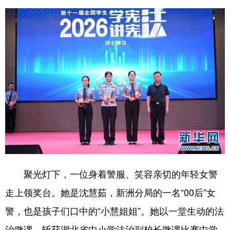
学术中国
乡村振兴
银龄
溯源中国
城市
旅游
能源
会展
彩票
娱乐
时尚
悦读
公益
一带一路
亚太网
上市公司
文化产业
地方频道
北京
天津
河北
山西
聚光灯下，一位身着警服、笑容亲切的年轻女警
辽宁
吉林
上海
江苏
走上领奖台。她是沈慧茹，新洲分局的一名“00后”女
警，也是孩子们口中的“小慧姐姐”。她以一堂生动的法
浙江
安徽
福建
江西
治微课，斩获湖北省中小学法治副校长微课比赛中学