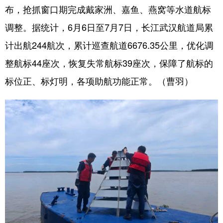
山东
河南
湖北
湖南
布，抢抓窗口期完成戴家洲、嘉鱼、燕窝等水道航标
广东
广西
海南
重庆
调整。据统计，6月6日至7月7日，长江武汉航道局累
计出航244航次，累计巡查航道6676.35公里，优化调
四川
贵州
云南
西藏
整航标44座次，恢复失常航标39座次，保障了航标的
陕西
甘肃
青海
宁夏
标位正、标灯明，各项助航功能正常。（曹羽）
新疆
内蒙古
黑龙江
多语种频道
English
Español
Français
عربى
Русский язык
日本語
한국어
Deutsch
Português