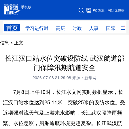
手机版
手机版
PC版本
网站无障碍
网站地图
首页
学习进行时
高层
时政
人事
国际
财
信息
> 正文
学习进行时
高层
时政
人事
国际
财经
网评
港澳
长江汉口站水位突破设防线 武汉航道部
门保障汛期航道安全
台湾
思客智库
全球连线
教育
2026-07-08 21:29:08
来源：新华网
科技
科创
量子
体育
7月8日上午10时，长江水文网实时数据显示，长
文化
书画
健康
军事
江汉口站水位达到25.11米，突破25米的设防水位。受
访谈
视频
图片
政务
近期强对流天气及上游来水影响，长江武汉段降雨频
法律
中央文件
金融
汽车
繁、水位急涨，船舶通航环境更趋复杂。长江武汉航
食品
人居
信息化
数字经济