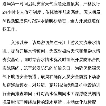
道局第一时间启动灾害天气应急处置预案，严格执行
学术中国
乡村振兴
银龄
溯源中国
24小时专人值守制度，依托数字航道系统、无人机及
城市
旅游
能源
会展
AI视频监控实时跟踪水情航标动态，全力开展航道保
畅工作。
彩票
娱乐
时尚
悦读
公益
一带一路
亚太网
上市公司
入汛以来，该局密切关注长江上游及支流来水情
文化产业
况，提前开展水情预判，为应对极端天气和复杂水情
夯实基础，同时结合水情水况及时组织开展防汛合闸
地方频道
实战演练，筑牢武汉防汛的前沿关口。为确保极端天
气下航道安全畅通，该局在确保人员安全前提下动态
北京
天津
河北
山西
加密巡航频次，对船艇、趸船锚泊缆绳及机电设施进
辽宁
吉林
上海
江苏
行全面排查加固；针对高水位期间水面漂浮物激增情
浙江
安徽
福建
江西
况及时清理缠绕航标的流木草渣，主动优化航标配